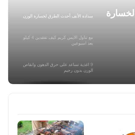
لخسارة
سدادة الأنف أحدث الطرق لخسارة الوزن
مع تناول الايس كريم كيف تفقدين 4 كيلو
بعد اسبوعين
9 اغذية تساعد على حرق الدهون وانقاص
الوزن بدون رجيم
مراحل ثبات الوزن مع التخسيس والأخطاء
المؤدية لها
طرق التغلب على ثبات الوزن مع التخسيس