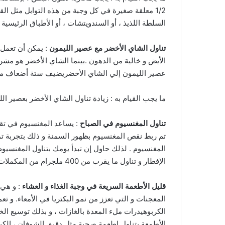
1/2 معلقة صغيرة في كل وجبة من هذه التوابل مثل الق
السلطة اللذيذ ، أو السندويتشات ، أو الأطباق الرئيسية ال
تناول الشاي الأخضر مع عصير الليمون
: يمكن أن تعمل
الأيض و خالية من الدهون .بينما الشاي الأخضر هو م
عصير الليمون إلي الشاي الأخضريضيف ستة أضعاف مضا
ما يجب القيام به : زيادة تناول الشاي الأخضر بعصير ال
تناول المغنسيوم في الصباح
: يساعد المغنسيوم في تقلي
تم ربط نقص المغنسيوم بظهور السمنة و ذلك بتجربة تمت
المغنسيوم . لذلك حاول إن تبدأ يومك بتناول المغنسيوم 
الإفطار و تناول ما يقرب من 400 ملجرام من المكملات .
قليل الأطعمة السريعة في وجبة الغذاء و العشاء
: و هي 
المعجنات و التي تعزز من نمو البكتريا في الأمعاء. و 
الكربوهيدرات ملء المعدة بالغازات ، و بذلك توسيع الخص
الأطمعة بتناول اطعمة صحية مثل دقيق الشوفان ، الكين