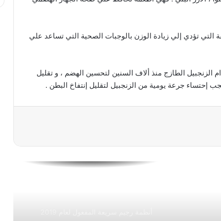
طرق التغلب على ثبات الوزن مع التخسيس
 التي تؤدي إلي زيادة الوزن بالوجبات الصحية التي تساعد علي
رجيم قاراطاي التركي بالتفصيل – الجزء
الثاني
م الزنجبيل الطازج منذ ألاف السنين لتحسين الهضم ، و تقليل
 يجب إحتساء جرعة يومية من الزنجبيل لتقليل إنتفاخ البطن .
أنظمة رجيم سريعة المفعول
رجيم قاراطاي التركي بالتفصيل
فوائد النشرة الجوية
أنظمة رجيم سريعة المفعول لعام 2019