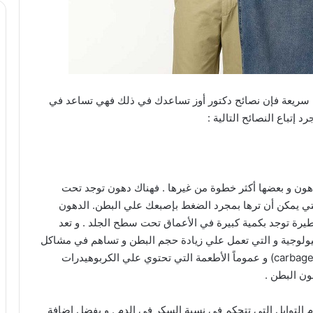
 سريعة فإن نصائح دكتور أوز تساعدك في ذلك فهي تساعد في
إتباع النصائح التالية :
هون و بعضها أكثر خطوة من غيرها . فهناك دهون توجد تحت
لتي يمكن أن ترها بمجرد الضغط بإصبعك علي البطن. الدهون
يرة توجد بكمية كبيرة في الأعماق تحت سطح الجلد . و تعد
بيولوجية و التي تعمل علي زيادة حجم البطن و تساهم في مشاكل
صحية أخري . و عند تناول طعام يطلق عليه دكتور أوز (carbage) و عموماً الأطعمة التي تحتوي علي الكربوهيدرات
ون البطن .
م التوابل التي تتحكم في نسبة السكر في الدم . و يفضل إضافة