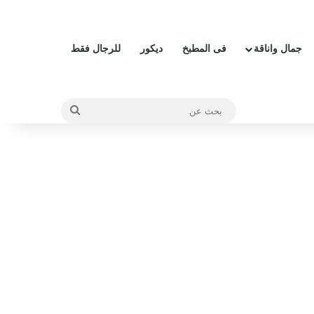
جمال واناقة
فى المطبخ
ديكور
للرجال فقط
بحث
عن