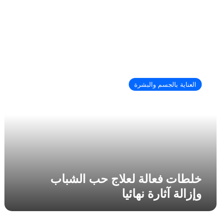
خ
ل
العناية بالجسم والبشرة
ط
ا
ت
ف
ع
ا
ل
ة
ل
خلطات فعالة لعلاج حب الشباب
ع
وإزالة آثارة نهائيا
ل
ا
ج