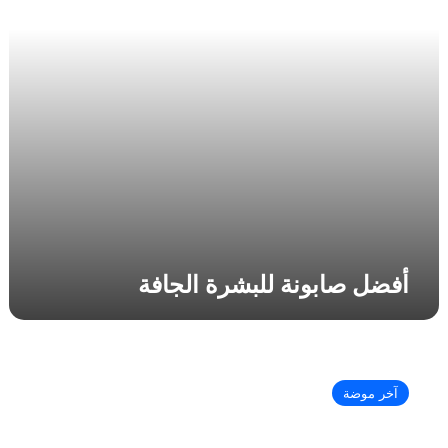
ب
و
ن
ة
ل
ل
ب
ش
ر
ة
ا
ل
ج
أفضل صابونة للبشرة الجافة
ا
ف
ة
أ
ف
آخر موضة
ض
ل
ز