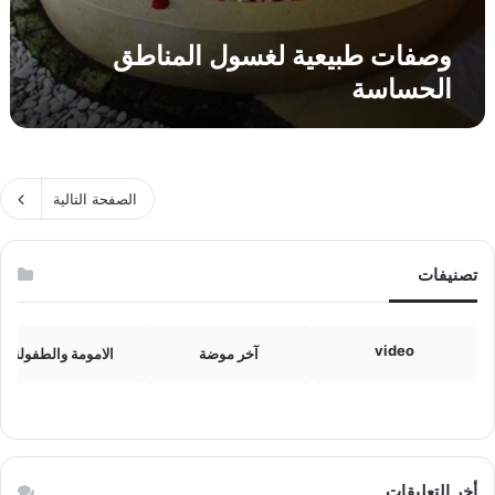
ا
ل
وصفات طبيعية لغسول المناطق
م
الحساسة
ن
ا
ط
ق
ا
ل
الصفحة التالية
ح
س
ا
تصنيفات
س
ة
video
آخر موضة
الامومة والطفولة
أخر التعليقات