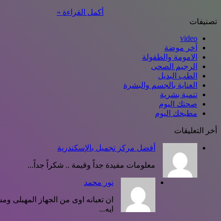
أكمل القراءة »
تصنيفات
video
آخر موضة
الامومة والطفولة
الرجيم الصحى
الطب البديل
العناية بالجسم والبشرة
تنمية بشرية
صحتك اليوم
مطبخك اليوم
أخر التعليقات
أفضل مركز تجميل بالإسكندرية
معلومات مفيدة جداً وقيمة .. شكراً جداً...
نور محمد
ان تعبانه اوى من الجهاز المهبلى 
ايه...