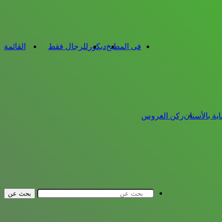
فى المطبخ
ديكور
للرجال فقط
القائمة
اية بالأسنان
ركن العروس
بحث عن