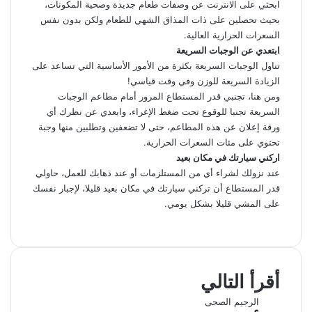
ابحثي على الانترنت عن وصفات طعام جديدة وصحية المكونات،
بحيث تحصلين على ذات المذاق الشهي للطعام ولكن بدون نفس
السعرات الحرارية العالية.
ابتعدي عن الوجبات السريعة
تناول الوجبات السريعة بكثرة من الأمور الأساسية التي تساعد على
الزيادة السريعة للوزن وفي وقت قياسي!
ومن هنا، تجنبي قدر المستطاع المرور أمام مطاعم الوجبات
السريعة تجنبا للوقوع تحت ضغط الإغراء، وابعدي عن نظرك أي
ورقة إعلان عن هذه المطاعم، حتى لا تضعفين وتطلبين منها وجبة
تحتوي على مئات السعرات الحرارية.
اركني سيارتك في مكان بعيد
عند نزولك لشراء أي من المستلزمات أو عند ذهابك للعمل، حاولي
قدر المستطاع أن تركني سيارتك في مكان بعيد قليلا، لإجبار نفسك
على المشي قليلا بشكل يومي.
ف
ل
و
ت
م
ط
ي
X
ي
ا
ي
ب
ش
س
ن
ت
ل
ا
ا
ب
ك
ق
س
ر
ع
أقرأ التالي
و
د
ا
ر
ك
ة
ك
إ
ا
ب
ة
الرجيم الصحى
ن
م
ع