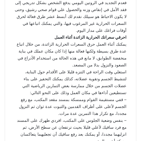
فعدم التجديد في الروتين اليومي يدفع الشخص بشكل تدريجي إلى
فقد الأمل في إنقاص وزنه والحصول علي قوام صحي رشيق، وحتى
لا يكون الاحباط هو سبيلك نقدم لك أبسط عشر طرق فعالة لحرق
السعرات الحرارية غير المرغوب فيها، والتي يمكنك اتباعها في
أوقات فراغك على مدار اليوم.
احرقي سعراتك الحرارية الزائدة أثناء العمل
يمكنك أثناء العمل حرق السعرات الحرارية الزائدة، من خلال اتباع
عدة طرق بسيطة ولكنها فعالة منها إذا كان مكان عملك في بناية
منخفضة الطوابق، لا مانع في هذه الحالة من استخدام الأدراج في
الصعود والنزول بدلا من المصعد.
استغلي وقت الراحة في التنزه قليلا على الأقدام حول البناية،
لتنشيط الجسم وتقوية عضلاته، كذلك يمكنك التحفيز على بناء
عضلات الجسم من خلال ممارسة بعض التمارين الرياضية التي
تستطيعين أداءها في مكان العمل وذلك على النحو التالي:
– قفي مستقيمة القوام وممسكة بمسند مقعد المكتب، مع رفع
الجسم لأعلى على أطراف القدمين والثبوت عدة ثوان ثم النزول
مجددا، مع تكرار هذا التمرين عدة مرات.
– بنفس وضعية الجلوس على المكتب، افردي ظهرك على المسند
مع فرد ساقيك لأعلي قليلا بحيث ترتفعان عن سطح الأرض، ثم
انزليهما مجددا، أو يمكنك بعد رفع ساقيك أن تجعليهما يتعاكسان
بحركة أشبه بالمقص.