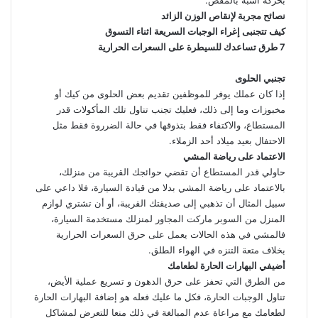
نصائح مجربة لإنقاص الوزن الزائد
كيف تتجنبى إغراء الوجبات السريعة اثناء التسوق
7 طرق تساعدك للسيطرة على السعرات الحرارية
تجنبي الحلوى
إذا كان عملك يوفر للموظفين تقديم بعض الحلوى من كيك أو
مخبوزات وما إلى ذلك، فعليك تجنب تناول تلك المأكولات قدر
المستطاع، والاكتفاء فقط بتذوقها في حالة الضرروة فقط مثل
الاحتفال بعيد ميلاد أحد الزملاء.
الاعتماد على رياضة المشي
حاولي قدر المستطاع أن تقضي حوائجك القريبة من منزلك،
بالاعتماد على رياضة المشي بدلا من قيادة السيارة، فلا داعي على
سبيل المثال أن تذهبي إلى صديقتك القريبة، أو أن تشتري لوازم
المنزل من السوبر ماركت المجاور لمنزلك مستخدمة السيارة،
فالمشي في هذه الحالات يعمل على حرق السعرات الحرارية
بخلاف متعة التنزه في الهواء الطلق.
أضيفي البهارات الحارة لطعامك
من الطرق التي تحفز على حرق الدهون و تسريع عملية الأيض،
تناول الوجبات الحارة، فكل ما عليك فعله هو إضافة البهارات الحارة
لطعامك مع مراعاة عدم المبالغة في ذلك منعا للتعرض لمشاكل