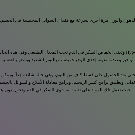
ن الدهون والوزن مرة أخرى بسرعة مع فقدان السوائل المحتبسة في الجسم.
يتعرض البعض لحالة هبوط السكر بالدم وهي ما عرف باسم Hypo Glycaemia وتعني انخفاض السكر في الدم ت
 خبز وعندما تفوته إحدى الوجبات يصاب بالتوتر الشديد ويشعر بالعصبية وا
حتى بعد الحصول على قسط كاف من النوم، وهي حالة شائعة جداً، ويمكن أن
لغذائي وتطبيق برامج كسر الريجيم، وبرامج معادلة الأملاح والسوائل بالجسم
ية، حيث تعمل تلك المواد على تثبيت مستوى السكر في الدم وتحول دون هب