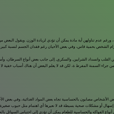
رغم عدم تناولهن أية مادة يمكن أن تؤدي لزيادة الوزن. ويقول البعض من ال
التزام الشخص بحمية قاس، وفي بعض الأحيان رغم فقدان الجسم لنسبة كبير
قلب وانسداد الشرايين, والسكري, إلى جانب بعض أنواع السرطان، وأمراض
 من جراء السمنة المفرط ة، لكن قد لا يعلم البعض أن هناك أسباب خفية لا 
 بعض الأشخاص مصابون بالحساسية تجاه بعض المواد الغذائية، وفي بعض الأح
 إسهال أو مشكلات صحية بسيطة قد لا نعيرها أي اهتمام مثل حبوب صغيرة 
 أنواع الفواكه والحساسية للطعام يمكن أن تؤدي إلى احتباس السوائل بالجسم