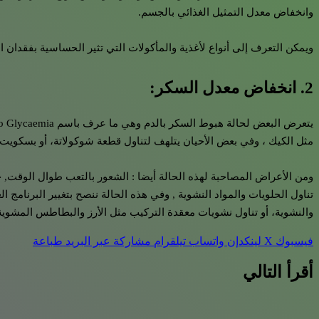
وانخفاض معدل التمثيل الغذائي بالجسم.
ويمكن التعرف إلى أنواع لأغذية والمأكولات التي تثير الحساسية بفقدا
2. انخفاض معدل السكر:
أنظمة رجيم سريعة المفعول لعام 2019
مثل الكيك ، وفي بعض الأحيان يتلهف لتناول قطعة شوكولاتة، أو بسكويت أو
ومن الأعراض المصاحبة لهذه الحالة أيضا : الشعور بالتعب طوال الوقت, 
تناول الحلويات والمواد النشوية , وفي هذه الحالة ننصح بتغيير البرنامج ا
سدادة الأنف أحدث الطرق لخسارة الوزن
والنشوية، أو تناول نشويات معقدة التركيب مثل الأرز والبطاطس المشو
فيسبوك
‫X
لينكدإن
واتساب
تيلقرام
مشاركة عبر البريد
طباعة
مع تناول الايس كريم كيف تفقدين 4 كيلو بعد اسبوعين
أقرأ التالي