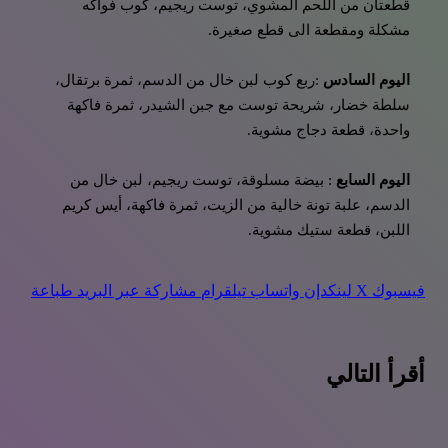
قطعتان من اللحم المشوي، توست ريجيم، كوب فواكه
مشكلة ومقطعة الى قطع صغيرة.
اليوم السادس
:ربع كوب لبن خال من الدسم، ثمرة برتقال،
سلطة خضار، شريحة توست مع جبن الشيدر، ثمرة فاكهة
واحدة، قطعة دجاج مشوية.
اليوم السابع
: بيضة مسلوقة، توست ريجيم، لبن خال من
الدسم، علبة تونة خالية من الزيت، ثمرة فاكهة، أيس كريم
اللبن، قطعة ستيك مشوية.
فيسبوك
‫X
لينكدإن
واتساب
تيلقرام
مشاركة عبر البريد
طباعة
أقرأ التالي