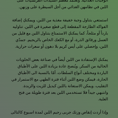
الوجبات الغذائية. وتعتمد معظم السيدات الفرنسيات على
اللبن في نظامهن الغذائي من أجل السيطرة على وزنهن.
استمتعي بتناول وجبة خفيفة مغذية من اللبن، ويمكنكِ إضافة
الفواكه الطازجة المقطعة إلى قطع صغيرة في اللبن. تناوليه
بارداً أو مثلجاً، كما يمكنكِ الاستمتاع بتناول اللبن مع قليل من
العسل ورقائق الذرة، أو مع الكعك الخاص بالريجيم. جمدّي
اللبن، وإحصلي على أيس كريم بلا دهون أو سعرات حرارية.
يمكنكِ الإستفادة من اللبن أيضاً في صناعة بعض الحلويات
الخالية من السكر. ويُنصح عادة بزيادة اللبن على الأطباق
الباردة ومختلف أنواع السلطات. أمّا بالنسبة الى الأطباق
الحارة، فيمكن وضع اللبن أثناء فترة الطهي مع الاستمرار في
التقليب. ويمكن الاستعانة باللبن كبديل للزيت والزبدة.
وانتبهي جيداً فلا تستخدمي اللبن بعد فترة طويلة من فتح
العلبة.
وإذا أردت إنقاص وزنك جربى رجيم اللبن لمدة اسبوع كالتالى