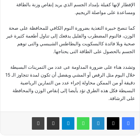
الإفطار لإنها كفيلة بإمداد الجسم الذي يريد إنقاص وزنة بالطاقة
ومساعدة على مواصلة الريجيم.
كما تنصح خبيرة التغذية بضرورة النوم الكافي للمحافظة على صحة
الوزن، فالنوم المضطرب والقليل يدفعك إلى تناول أطعمة كثيرة غير
صحية وبلا فائدة كالبسكويت والبطاطس الشيبسي والتى توهم
الجسم بالحصول على الطاقة التى يحتاجها.
وتشدد هناء على ضرورة المداومة عى عدد من التمرينات البسيطة
خلال اليوم مثل الرقص أو المشي ويفضل أن تكون لمدة تتجاوز الـ 15
دقيقة أو من الممكن محاولة إجراء عدد من التمارين الرياضية
البسيطة فكل هذه الطرق تؤد يأيضا إلى إنقاص الوزن والمحافظة
على الرشاقة.
فيسبوك
‫X
لينكدإن
واتساب
تيلقرام
مشاركة عبر البريد
طباعة