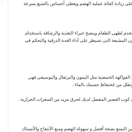
لى زيادة كفائة عملية الهضم ويعطى أحساس بالشبع بسرعة
تخدم لطهى الطعام وينصح خبراء التغذية والرشاقة باستخدام
ون المشبعة التى تسيطر على أداء الغدة الدرقية والتحكم فى
وصفات طبيعية لغسول المناطق الحساسة
ل الفواكهة الحمضية مثل اليمون والبرتقال واليوسيفى فهى
أفضل طرق حرق الدهون بسرعة جنونية
تقلل من غحتفاظ جسمك بالماء .
كوب العصير المفضل لديك لحرق مزيد من السعرات الحرارية .
ريجيم الموز لخسارة الوزن بسرعة
خلطات لتبييض المناطق السوداء في الجسم
من التمتع بصحة أفضل و سهولة الهضم ومنع الأنتفاخ والأمساك