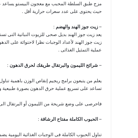
مزج طبق السلطة المحبب مع معجون البيستو يساعد ع
حيث يحتوى على عدد سعرات حرارية أقل .
–
زيت جوز الهند والهضم
:
يعد زيت جوز الهند بديل صحى للزيوت النباتية التى تس
زيت جوز الهند لأعداد الوجبات نظرا لاحتوائة على الده
عملية التمثيل الغذائى .
–
شرائح الليمون والبرتقال طريقك لحرق الدهون
:
يعلم من يتبعون برامج ريجيم إنقاص الوزن باهمية تناو
تساعد على تسريع عملية حرق الدهون بصورة طبيعية و
فاحرصى على وضع شريحة من الليمون أو البرتقال الى 
–
الحبوب الكاملة مفتاح الرشاقة
:
تناول الحبوب الكاملة فى الوجبات الغذائية اليومية يض