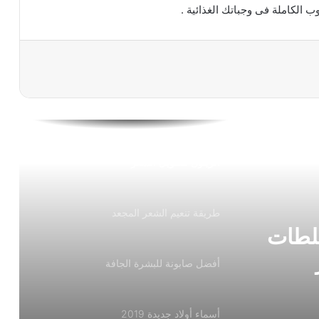
الكاملة فى وجباتك الغذائية .
أعراض سرطان الثدي وأسبابه
خلطات فعالة لعلاج حب الشباب وإزالة آثارة
نهائيا
خبيرة تجميل تقدم أفضل خلطات زيت
الزيتون لتطويل الشعر
طريقة تنعيم الشعر المجعد
خلطات
أفضل صابونة للبشرة الجافة
أسماء أولاد جديدة 2019