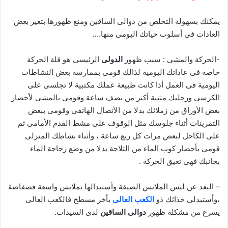
يمكنك بسهولة التخلص من دوالى الساقين ومنع ظهورها بتغير بعض
العادات فى أسلوب حياتك اليومى منها….
-الحركة والمشى : سبب ظهور
الدولى
الرئيسى هو قلة الحركة
خاصة فى عاداتك اليومية لذالك قومى بممارسة بعض النشاطات
اليومية فى العمل أذا كانت طبيعة عملك مكتبية لا تجلسى على
الكرسى ورجليك مثنية أكثر من نصف ساعة وقومى بالمشى لأحضار
بعض الأوراق من زملائك بدلا من الأتصال الهاتفى وقومى ببعض
التمرينات أثناء جلوسك مثل الوقوف على مشط القدم الأمامى ثم
على الكاحل لبعض مرات كل ربع ساعة ، وأثناء نشاطك المنزلى
قومى بأحضار كوب الماء من الثلاجة بدلا من وضع زجاجة الماء
بجانبك فهى تعيق الحركة .
– البعد عن لبس الملابس الضيقة وأستبدالها بملابس واسعة فضفاضة
،وأستبدلى حذائك ذو
الكعب العالى
بأخر مسطح فالكعب العالى
يسرع من مشكلة ظهور
دوالى الساقين
لدى السيدات.