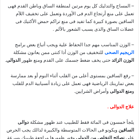
– المساج والتدليك كل يوم مرتين لمنطقة الساق وباطن القدم فهى
تعمل على منع أرتجاع الدم فى الأوردة وتعمل على تخفيف اللآم
الساقين بصورة كبيرة كما تفيد فى منع تراكم حمض الأكتيك فى
عضلات الساق والذى يسبب الشعور بالألم .
– الوزن المناسب مهم جدا الحفاظ علية ويجب أتباع بعض برامج
الريجيم الصحى
للتخفيف من الوزن أذا كنتى ممن يعانون مشكلة
الوزن الزائد
حتى يخف ضغط جسمك على القدم ومنع ظهور
الدوالى
.
– رفع الساقين بمستوى أعلى من القلب أثناء النوم أو بعد ممارسة
بعض تمارينك الرياضية فهى تعمل على زيادة أنسيابية الدم للقلب
و
منع الدوالى
وأمراض الشرايين.
علاج الدوالى .
يلجأ خمسون فى المائة فقط للطبيب عند ظهور مشكلة
دوالى
الساقين
ويكونو فى الحالات المتوسطة والكبيرة لذالك يجب الحرص
على
نصائح التخلص من الدولى
وفور ظهورها مراجعة طبيبك بسرعة