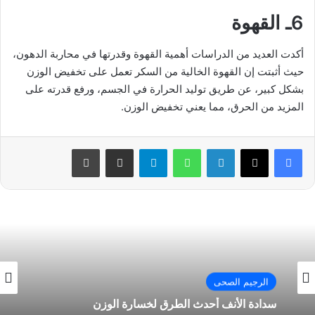
6ـ القهوة
أكدت العديد من الدراسات أهمية القهوة وقدرتها في محاربة الدهون،
حيث أثبتت إن القهوة الخالية من السكر تعمل على تخفيض الوزن
بشكل كبير، عن طريق توليد الحرارة في الجسم، ورفع قدرته على
المزيد من الحرق، مما يعني تخفيض الوزن.
فيسبوك
‫X
لينكدإن
واتساب
تيلقرام
مشاركة عبر البريد
طباعة
الرجيم الصحى
سدادة الأنف أحدث الطرق لخسارة الوزن