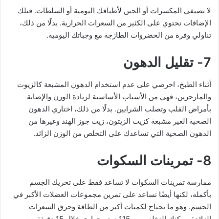
لا تضيفي المكسرات أو الجبن لأطباقك اليومية أو السلطات. فتلك
الإضافات تحتوي على الكثير من السعرات الحرارية. بدلًا من ذلك،
تناولي وفرة من الخضروات الطازجة مع وجباتك اليومية.
7- تقليل الدهون
أثناء الطبخ، احرصي على عدم استخدام الدهون المشبعة كالزيوت
والمارجرين، فهي من الأسباب الأساسية لزيادة الوزن والإصابة
بأمراض القلب وتصلب الشرايين. بدلًا من ذلك، اختاري الدهون
الصحية الغير مشبعة كزيت الزيتون، زيت جوز الهند وغيرها من
الدهون الصحية التي تساعدك على التخلص من الوزن الزائد.
8- تمرينات السكوات
ممارسة تمرينات السكوات لا تساعد فقط على تحريك الجسم
بأكمله، لكنها أيضًا تساعد على تمرين مجموعات العضلات الأكبر في
الجسم. وهو ما يحتاج لكميات أكبر من الطاقة وحرق السعرات
الزائدة. يمكنكِ التخلص من 115 سعر حراري خلال 15 دقيقة من