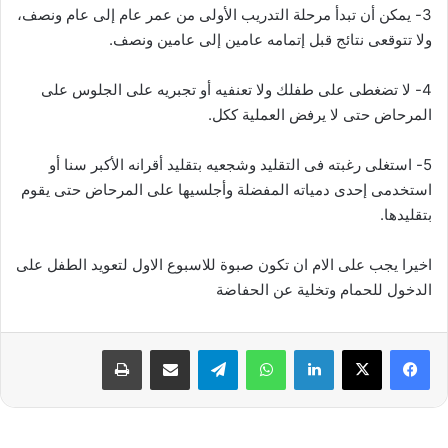
3- يمكن أن تبدأ مرحلة التدريب الأولى من عمر عام إلى عام ونصف،
ولا تتوقعى نتائج قبل إتمامه عامين إلى عامين ونصف.
4- لا تضغطى على طفلك ولا تعنفيه أو تجبريه على الجلوس على
المرحاض حتى لا يرفض العملية ككل.
5- استغلى رغبته فى التقليد وشجعيه بتقليد أقرانه الأكبر سنا أو
استخدمى إحدى دمياته المفضلة وأجلسيها على المرحاض حتى يقوم
بتقليدها.
اخيرا يجب على الام ان تكون صبوة للاسبوع الاول لتعويد الطفل على
الدخول للحمام وتخلية عن الحفاضة
فيسبوك
‫X
لينكدإن
واتساب
تيلقرام
مشاركة عبر البريد
طباعة