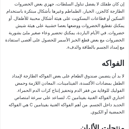
إن كان طفلك لا يفضل تناول السلطات، جهزي بعض الخضروات
الطازجة كالجزر، الخيار، الطماطم وغيرها بأشكال مبتكرة باستخدام
السكين أو قطاعات البسكويت على هيئة أشكال محببة للأطفال. أو
يمكنكِ تقطيع الخضروات ووضعها بعصا خشبية على هيئة شيش
خضروات. في الأيام الباردة، يمكنكِ تحضير وعاء صغير ملئ بشوربة
الخضروات مع بعض قطع الخبز الأسمر للحصول على أقصى استفادة
مع إمداد الجسم بالطاقة والدفء.
الفواكه
لا بد أن يتضمن صندوق الطعام على بعض الفواكه الطازجة لإمداد
الطفل بمضادات الأكسدة، الفيتامينات، المعادن اللازمة وحمض
الفوليك للوقاية من فقر الدم وتحفيز إنتاج كرات الدم الحمراء.
اختاري الفواكه الغنية بفيتامين C، لتساعد على سرعة امتصاص
الحديد داخل الجسم. من أهم الفواكه الغنية بفيتامين C هي الفواكه
الحمضية أو الكيوي.
منتجات الألبان