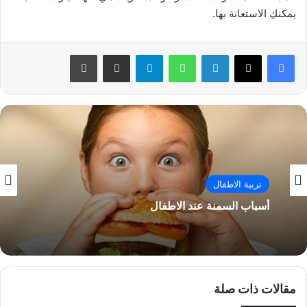
يمكنكِ الاستعانة بها.
فيسبوك
‫X
لينكدإن
واتساب
تيلقرام
مشاركة عبر البريد
طباعة
تربية الاطفال
أسباب السمنة عند الاطفال
مقالات ذات صلة