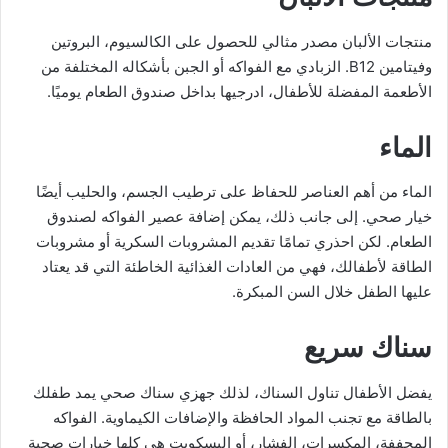
منتجات الألبان مصدر مثالي للحصول على الكالسيوم، البروتين
وفيتامين B12. الزبادي مع الفواكه أو الجبن بأشكاله المختلفة من
الأطعمة المفضلة للأطفال، ادرجيها بداخل صندوق الطعام يوميًا.
الماء
الماء من أهم العناصر للحفاظ على ترطيب الجسم، والحليب أيضًا
خيار صحي. إلى جانب ذلك، يمكن إضافة عصير الفواكه لصندوق
الطعام. لكن احذري تمامًا تقديم المشروبات السكرية أو مشروبات
الطاقة لأطفالك، فهي من العادات الغذائية الخاطئة التي قد يعتاد
عليها الطفل خلال السن المبكرة.
سناك سريع
يفضل الأطفال تناول السناك، لذلك جهزي سناك صحي يمد طفلك
بالطاقة مع تجنب المواد الحافظة والإضافات الكيماوية. الفواكه
المجففة، المكسرات، الفشار، أو البسكويت هي كلها خيارات صحية