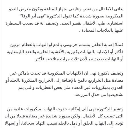
يعانى الاطفال من نقص وظيفى بجهاز المناعة ويكون معرض للعدو
الميكروبية بصورة شديدة كما تقول الدكتورة “نهى أبو الوفا”
استشارى طب الأطفال بقصر العينى وتضيف انة قد يصعب السيطرة
عليها بالعلاجات المعتادة .
فمثلا إصابة الطفل بتسمم جرثومى بالدم او التهاب بالعظام مرتين
فأكثر أو الإصابة بالتهابات بكتيرية بالأغشية الخلوية والغدد الليمفاوية
أو التهابات صديدية بالأذن ثلاث مرات متلاحقة فأكثر.
وتضيف دكتورة نهى ان الالتهابات الميكروبية قد تحدث باماكن غير
معتادة مثل الخراريج بالمخ بالإضافة إلى الخراريج المتكررة بالجلد أو
العدوى بميكروبات غير المعتاد مثل بعض الفطريات والتى يتم
تشخيصها من خلال المزرعة.
وتشير الدكتورة نهى إلى إمكانية حدوث التهاب بميكروبات عادية من
التى تصيب كل الأطفال، ولكن بصورة شديدة غير معتادة فبدلا من أن
تؤدى إلى التهاب الحلق أو دمل بالجلد تسبب التهابا سحائيا، أو إسهالا