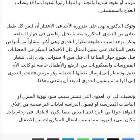
مزمنا أو تقيحا شديدا بالجلد أو التهابا رئويا شديدا مما قد يتطلب
العلاج بالمستشفى.
وتؤكد الدكتورة نهى على ضرورة الأخذ فى الاعتبار أن ليس كل طفل
يعانى من العدوى المتكررة مصابا بخلل وظيفى فى جهاز المناعة،
ولكن توجد أسباب طبيعة لتكرار العدوى وهى أكثر انتشاراً من أمراض
نقص المناعة، على سبيل المثال فإن الاختلاط المبكر فى الحضانات
قبل نضوج جهاز المناعة أى قبل سن 4 سنوات، يؤدى إلى انتشار
الفيروسات والميكروبات بين الرضع والأطفال خاصة لو كانت الأم
تعمل وتضطر إلى إرسال طفلها للحضانة وهو مريض فتنتشر العدوى
إلى أقرانه ثم ينقلون العدوى له بعد أن يشفى وهكذا.
وتضيف الى ان العدوى التى تنتشر بسبب سوء تهوية المنزل او
الباصات المدرسية او فصول الدراسة لعادات غير صحية من إغلاق
النوافذ خوفا من البرد لدى البعض بينما يكون الاطفال فى زحام داخل
مكان سىء التهوية مما يسبب انتقال الميكروبات بين الاطفال .
فيسبوك
‫X
لينكدإن
واتساب
تيلقرام
مشاركة عبر البريد
طباعة