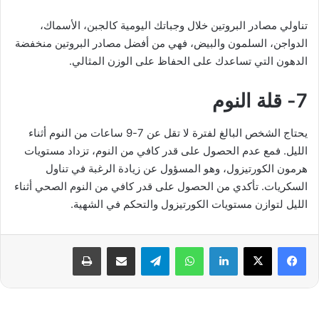
تناولي مصادر البروتين خلال وجباتك اليومية كالجبن، الأسماك،
الدواجن، السلمون والبيض، فهي من أفضل مصادر البروتين منخفضة
الدهون التي تساعدك على الحفاظ على الوزن المثالي.
7- قلة النوم
يحتاج الشخص البالغ لفترة لا تقل عن 7-9 ساعات من النوم أثناء
الليل. فمع عدم الحصول على قدر كافي من النوم، تزداد مستويات
هرمون الكورتيزول، وهو المسؤول عن زيادة الرغبة في تناول
السكريات. تأكدي من الحصول على قدر كافي من النوم الصحي أثناء
الليل لتوازن مستويات الكورتيزول والتحكم في الشهية.
فيسبوك
‫X
لينكدإن
واتساب
تيلقرام
مشاركة عبر البريد
طباعة