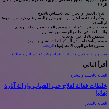
تعليمات رجيم الدكتور مصطفى سارى للتخلص من الوزن الزائد قبل
الزفاف
– تناول الخس او الجزر عند الاحساس بالجوع
– يمكن إضافة معلقتين من اللبن منزوع الدسم على كوب من القهوة
او الشاى
– ضرورة شرب كميات كبيرة من الماء لضمان نجاح الريجيم
وللمساعدة فى تخلص الجسم من السموم
– مسموح بالاكل بين الوجبات
– يمسح باستخام بدائل السكر لتحلية الشاى والقهوة
– ممنوع قياس الوزن الا بعد إنتهاء
الريجيم
فيسبوك
‫X
لينكدإن
واتساب
تيلقرام
مشاركة عبر البريد
طباعة
أقرأ التالي
العناية بالجسم والبشرة
خلطات فعالة لعلاج حب الشباب وإزالة آثارة
نهائيا
العناية بالشعر