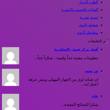
الطب البديل
العناية بالجسم والبشرة
تنمية بشرية
صحتك اليوم
مطبخك اليوم
أخر التعليقات
أفضل مركز تجميل بالإسكندرية
معلومات مفيدة جداً وقيمة .. شكراً جداً...
نور محمد
ان تعبانه اوى من الجهاز المهبلى ومش عرفه
اعمل ايه...
حنان
شكرا للنصائح المفيدة...