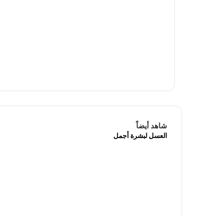
شاهد أيضاً
العسل لبشرة أجمل
إ
غ
ل
ا
ق