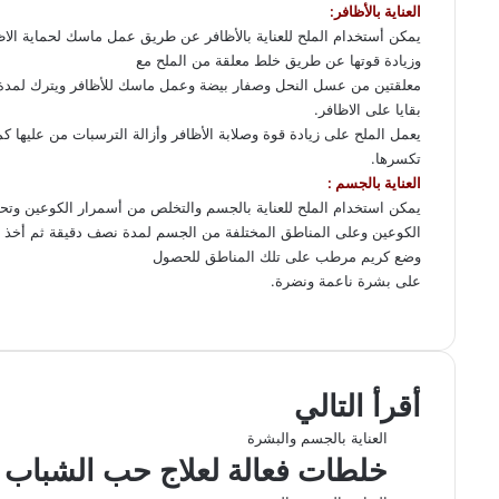
العناية بالأظافر:
يمكن أستخدام الملح للعناية بالأظافر عن طريق عمل ماسك لحماية الاظ
وزيادة قوتها عن طريق خلط معلقة من الملح مع
معلقتين من عسل النحل وصفار بيضة وعمل ماسك للأظافر ويترك لمدة 5 دقائق ثم تغسل الأيدى بالماء الدافىء لأزالة أ
بقايا على الاظافر.
يعمل الملح على زيادة قوة وصلابة الأظافر وأزالة الترسبات من عليها ك
تكسرها.
العناية بالجسم :
يمكن استخدام الملح للعناية بالجسم والتخلص من أسمرار الكوعين و
الكوعين وعلى
المناطق المختلفة
من الجسم لمدة نصف دقيقة ثم أخذ ح
وضع كريم مرطب على تلك المناطق للحصول
على بشرة ناعمة ونضرة.
ف
ل
و
ت
م
ط
ي
X
ي
ا
ي
ب
ش
س
ن
ت
ل
ا
ا
ب
ك
ق
س
ر
ع
أقرأ التالي
و
د
ا
ر
ك
ة
ك
إ
ا
ب
ة
العناية بالجسم والبشرة
ن
م
ع
خلطات فعالة لعلاج حب الشباب وإز
ب
ر