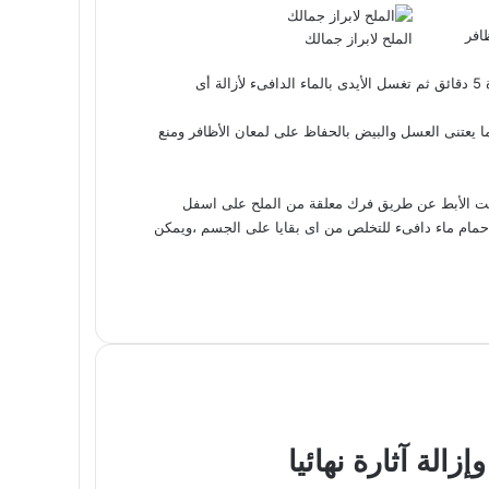
افر
الملح لابراز جمالك
ى
ما يعتنى العسل والبيض بالحفاظ على لمعان الأظافر ومنع
تحت الأبط عن طريق فرك معلقة من الملح على اسفل
مام ماء دافىء للتخلص من اى بقايا على الجسم ،ويمكن
الة آثارة نهائيا