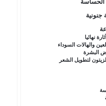
 الحساسة
جنونية
عة
رة نهائيا
يض البشرة
زيتون لتطويل الشعر
سة