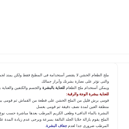
ملح الطعام الخشن لا يقتصر أستخدامة فى المطبخ فقط ولكن يمتد لجمال
والتى تؤثر على نضارة بشرتك وأبراز جمالك
ويمكن أستخدام ملح الطعام
للعناية بالبشرة
والجسم والكتفين والعناية با
للعناية ببشرة الوجة والرقبة:
قومى برش قليل من الملح الخشن على قطعة من القماش ثم قومى ببله
منطقة العين لمدة نصف دقيقة ثم قومى بغسل
البشرة بالماء الدافىء وظعى الكريم المرطب بعدها مباشرة حسب نوع
الملح يقوم بازالة خلايا الجلد التالفة بسرعة ويرجى عدم زيادة المدة ع
المرطب ضرورى جدا لعدم
جفاف البشرة
.