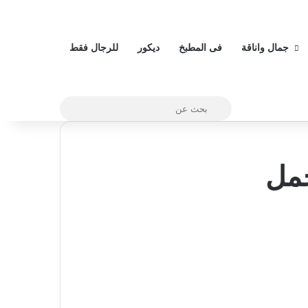
جمال واناقة
فى المطبخ
ديكور
للرجال فقط
بحث
عن
جمل