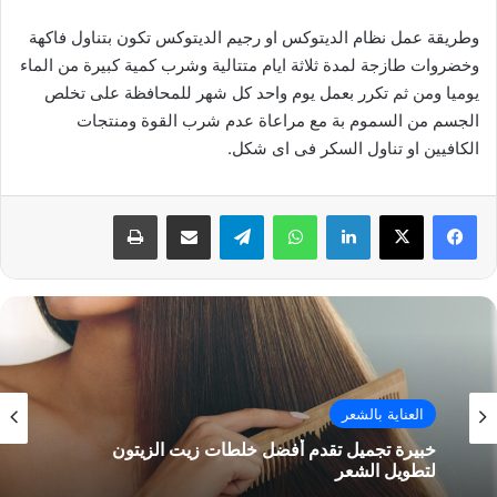
وطريقة عمل نظام الديتوكس او رجيم الديتوكس تكون بتناول فاكهة
وخضروات طازجة لمدة ثلاثة ايام متتالية وشرب كمية كبيرة من الماء
يوميا ومن ثم تكرر بعمل يوم واحد كل شهر للمحافظة على تخلص
الجسم من السموم بة مع مراعاة عدم شرب القوة ومنتجات
الكافيين او تناول السكر فى اى شكل.
فيسبوك
‫X
لينكدإن
واتساب
تيلقرام
مشاركة عبر البريد
طباعة
العناية بالشعر
خبيرة تجميل تقدم أفضل خلطات زيت الزيتون
لتطويل الشعر