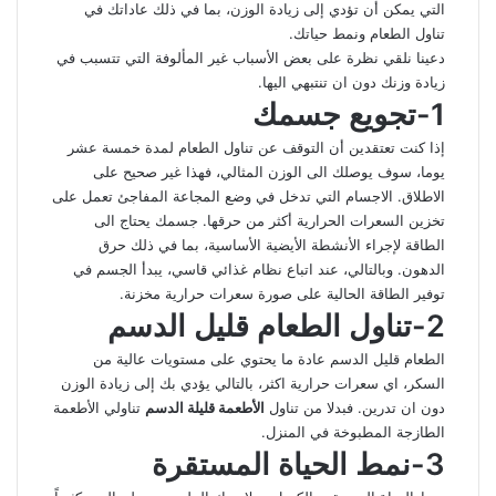
التي يمكن أن تؤدي إلى زيادة الوزن، بما في ذلك عاداتك في
تناول الطعام ونمط حياتك.
دعينا نلقي نظرة على بعض الأسباب غير المألوفة التي تتسبب في
زيادة وزنك دون ان تنتبهي اليها.
1-تجويع جسمك
إذا كنت تعتقدين أن التوقف عن تناول الطعام لمدة خمسة عشر
يوما، سوف يوصلك الى الوزن المثالي، فهذا غير صحيح على
الاطلاق. الاجسام التي تدخل في وضع المجاعة المفاجئ تعمل على
تخزين السعرات الحرارية أكثر من حرقها. جسمك يحتاج الى
الطاقة لإجراء الأنشطة الأيضية الأساسية، بما في ذلك حرق
الدهون. وبالتالي، عند اتباع نظام غذائي قاسي، يبدأ الجسم في
توفير الطاقة الحالية على صورة سعرات حرارية مخزنة.
2-تناول الطعام قليل الدسم
الطعام قليل الدسم عادة ما يحتوي على مستويات عالية من
السكر، اي سعرات حرارية اكثر، بالتالي يؤدي بك إلى زيادة الوزن
دون ان تدرين. فبدلا من تناول
الأطعمة قليلة الدسم
تناولي الأطعمة
الطازجة المطبوخة في المنزل.
3-نمط الحياة المستقرة