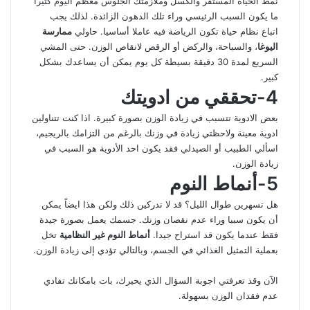
نمط الحياة المستقر والكسل وملازمتك الجلوس معظم اليوم كثيراً
ما يكون السبب الرئيسي وراء تلك الدهون الزائدة. لذلك يجب
اتباع نظام حياة تكون الرياضة فيه عاملا أساسيا. حاولي
ممارسة
اليوغا
، والسباحة، والركض أو الرقص لانقاص الوزن. حتى المشي
السريع لمدة 30 دقيقة بسيطة كل يوم يمكن أن يساعدك بشكل
كبير.
4-تحققي من ادويتك
بعض الادوية تتسبب في زيادة الوزن بصورة كبيرة. اذا كنت تتناولين
ادوية معينة ولاحظتي زيادة في وزنك بالرغم من التزامك بالريجيم،
اسألي الطبيب أو الصيدلي فقد يكون احد الأدوية هو السبب في
زيادة الوزن.
5-أنماط النوم
هل تسهرين طوال الليل؟ قد لا تدركين ذلك ولكن هذا ايضاً يمكن
أن يكون سببا وراء عدم نقصان وزنك. جسمك يعمل بصورة جيدة
فقط عندما يكون قد استراح جيدا.
أنماط النوم غير النظامية
تخل
بعملية التمثيل الغذائي في الجسم، وبالتالي تؤدي إلى زيادة الوزن.
الآن وقد تعرفتي اجوبة السؤال الذي يحيرك، بات بامكانك تفادي
عدم فقدان الوزن بسهولة.
ل
ت
ف
و
م
ط