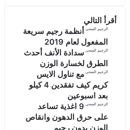
ي
ي
ا
ي
ب
X
ش
ن
ت
ل
ا
ا
س
أقرأ التالي
ب
ر
ك
ق
ع
س
ا
ك
و
د
ر
ة
الرجيم الصحى
أنظمة رجيم سريعة
إ
ا
ة
ك
ب
م
ع
ن
المفعول لعام 2019
ب
ر
الرجيم الصحى
سدادة الأنف أحدث
ا
ل
الطرق لخسارة الوزن
ب
الرجيم الصحى
مع تناول الايس
ر
ي
كريم كيف تفقدين 4 كيلو
د
بعد اسبوعين
الرجيم الصحى
9 اغذية تساعد
على حرق الدهون وانقاص
الوزن بدون رجيم