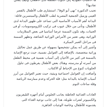
تفاديها؟
تجيب الدكتورة “نهى أبو الوفا”، استشارى طب الأطفال بالقصر
العينى وزميل الجمعية المصرية لطب الأطفال والمبتسرين قائلة:
البدانة أهم الأسباب الأساسية التى تساعد على ظهور البدانة لدى
الأطفال، وتأتى من خلال عيوب فى تركيب الكروموسومات، أو فى
الجينات، وقد تكون السمنة عرضا أساسيا فى بعض المتلازمات
الوراثية، وهى تعتبر من الأمراض الوراثية الشائعة، وتظهر السمنة
فى مراحل العمر المبكرة.
وأشير إلى أنه يمكن تشخيصها بسهولة عن طريق عمل تحاليل
وراثية متخصصة، بالإضافة إلى العوامل نفسية، حيث ترجع الإصابة
بالسمنة فى كثير من الأحيان إلى أسباب نفسية فى محيط الطفل
من أسرته أو مدرسته، وهناك بعض الأطفال يفرطون فى تناول
الحلويات كنوع من الإحباط أو الاكتئاب.
وأضافت إن العوامل اجتماعية وبيئية، حيث تعتبر العوامل من أبرز
أسباب الإصابة بالبدانة مثل: ‌قلة الحركة وعدم ممارسة الرياضة
و‌قلة ساعات النوم.
العادات الغذائية الخاطئة بجانب الجلوس أمام أجهزه التليفزيون
والكمبيوتر لفترات طويلة، هذا إلى جانب نوعية الغذاء التى
يقدمونه للأطفال، وخاصة الوجبات الجاهزة.