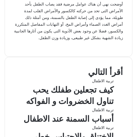
أوضحت نهى أن هناك عوامل مرضية فقد يصاب الطفل بأحد
الأمراض التى تحد من حركته كالكسور والأمراض القلب لمدة
طويلة، مما يؤدى إلى إصابة الطفل بالسمنة، ومن أمثلة ذلك
أمراض الغدد الصماء وأمراض المخ، أو التهابات المفاصل المتكررة
والكسور، فضلا عن وجود بعض الأدوية التى يكون من آثارها الجانبية
زيادة الشهية بشكل غير طبيعى، وزيادة وزن الطفل.
ف
ل
و
ت
م
ط
ي
X
ي
ا
ي
ب
ش
س
ن
ت
ل
ا
ا
ب
ك
ق
س
ر
ع
أقرأ التالي
و
د
ا
ر
ك
ة
ك
إ
ا
ب
ة
تربية الاطفال
ن
م
ع
كيف تجعلين طفلك يحب
ب
ر
تناول الخضروات و الفواكه
ا
ل
تربية الاطفال
ب
أسباب السمنة عند الاطفال
ر
ي
تربية الاطفال
د
الاختناق والاحتباس خطر