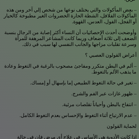
– بعض المأكولات والتي يختلف نوعها من شخص إلي آخر ومن هذه
المأكولات الفلافل، الشطة الحارة الخضروات الغير مطبوخة كالخيار
أو الفجل، الفول، العدس، القهوة.
وأوضحت أحدث الإحصائيات أن النساء أكثر إصابة من الرجال بنسبة
الضعف إلى ثلاثة أضعاف وربما كانت المشاعر المرهفة للمرأة
وسرعة تقلبات مزاجها والجانب النفسي لها سبب في ذلك.
أعراض القولون العصبي ؟
– ألم في البطن متكرر ومفاجئ مصحوب بالرغبة في التغوط وعادة
ما يذهب الألم بالتغوط.
– تغير في حالة التغوط الطبيعي إما بإسهال أو إمساك.
– ظهور غازات عبر الفم والشرج.
– انتفاخ بالبطن وأحياناً تقلصات مرئية.
– عدم الارتياح أثناء التغوط والإحساس بعدم التغوط الكامل.
لحماية القولون
إذا كانت الأدوية هى الأساس في علاج أي مرض فإن في حالة