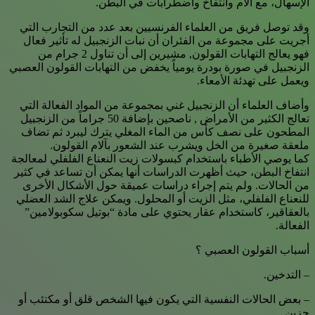
الإسهال، مع آلام وانتفاخ واضطرابات في البطن.
وقد توصل فريق من العلماء الفرنسيين بعد عدد من التجارب التي
أجريت على مجموعة من الفئران أن نبات الزنجبيل له تأثير فعال
فهو يعالج التهابات القولون, مشيرين إلى أن تناول 2 جرام من
الزنجبيل في صورة بودرة يومياً يخفض من التهابات القولون العصبي
ويعمل على تهدئة الأمعاء.
وأضاف العلماء أن الزنجبيل غني بمجموعة من المواد الفعالة التي
تعالج الكثير من الأمراض , ناصحين بإضافة 50 جراماً من الزنجبيل
المطحون على نصف كأس من الماء المغلي يترك ليبرد ثم تضاف
ملعقة صغيرة من الخل ويشرب عند الشعور بآلام القولون.
كما يوصي الأطباء باستخدام كبسولات زيت النعناع الفلفلي لمعالجة
انتفاخ البطن، حيث أظهرت الدراسات أنها يمكن أن تساعد في كثير
من الحالات. ولم يتم إجراء دراسات عميقة حول الأشكال الأخرى
للنعناع الفلفلي، مثل الزيت أو المحلول. ويمكن علاج الشد العضلي
بالعقاقير، كاستخدام عقار يحتوي على مادة “بوتيل سكوبولامين”
الفعالة.
أسباب القولون العصبي ؟
– التدخين.
– بعض الحالات النفسية التي يكون فيها الشخص قلق أو مكتئب أو
حزين.