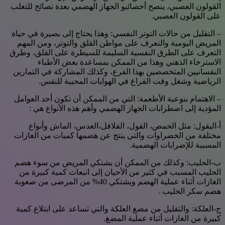
القولون العصبي، ينصح أخصائيو الجهاز الهضمي بعدة نصائح للتغلب
على القولون العصبي.
– التقليل من حالات التوتر النفسي: وهذا يحتاج إلى بصيرة في حياة
المريض اليومية والتعرف على مواطن القلق والتوتر، ومن المهم
التعرف على الطرق النفسية السليمة للسيطرة على القلق، وطرق
الاسترخاء الذهني وهذا من الممكن بمساعدة بعض الأطباء
النفسانيين المتخصصين بهذا الفرع، وكذلك المشاركة في التمارين
الرياضية وشغل وقت الفراغ في الهوايات المحببة للنفس.
– الاهتمام بنوعية الأطعمة: التي من الممكن أن تكون أحد العوامل
المؤدية إلى اضطرابات الجهاز الهضمي وأهم هذه الأنواع هي :
أ‌-البقول: مثل الحمص، الفول، الفلافل،العدس، الماش وأنواع
مختلفة من الخضراوات والتي ينتج عن هضمها كميات من الغازات
المسببة للإضرابات الهضمية.
ب‌-الحليب: وكذلك من الممكن أن يشتكي المريض من سوء هضم
الحليب المسبب في كثير من الأحيان إلى انبعاث كمية كبيرة من
الغازات أثناء عملية الهضم ويشتكي 40% من المرضى من صعوبة
هضم سكر الحليب .
ج‌-العلكة: والتقليل من مضغ العلكة والتي تساعد على ابتلاع كمية
كبيرة من الغازات أثناء عملية المضغ.