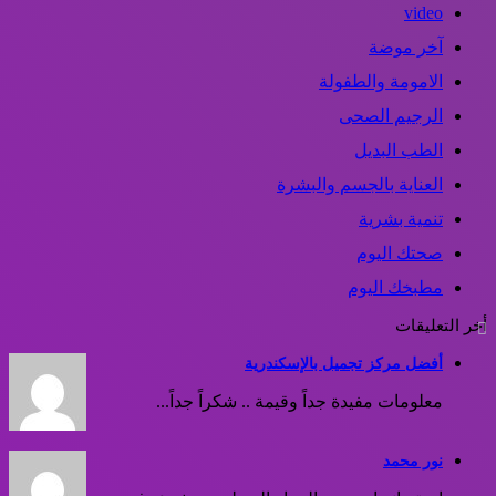
video
آخر موضة
الامومة والطفولة
الرجيم الصحى
الطب البديل
العناية بالجسم والبشرة
تنمية بشرية
صحتك اليوم
مطبخك اليوم
أخر التعليقات
أفضل مركز تجميل بالإسكندرية
معلومات مفيدة جداً وقيمة .. شكراً جداً...
نور محمد