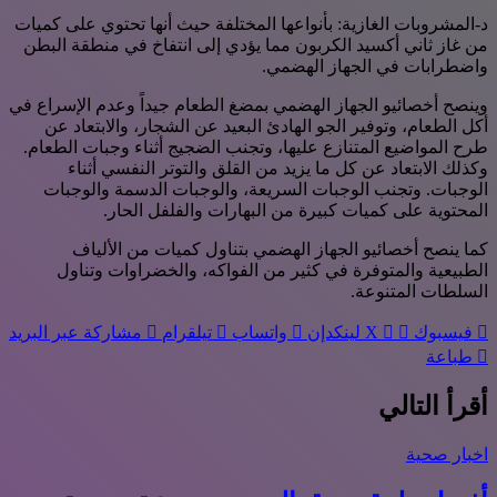
د‌-المشروبات الغازية: بأنواعها المختلفة حيث أنها تحتوي على كميات
من غاز ثاني أكسيد الكربون مما يؤدي إلى انتفاخ في منطقة البطن
واضطرابات في الجهاز الهضمي.
وينصح أخصائيو الجهاز الهضمي بمضغ الطعام جيداً وعدم الإسراع في
أكل الطعام، وتوفير الجو الهادئ البعيد عن الشجار، والابتعاد عن
طرح المواضيع المتنازع عليها، وتجنب الضجيج أثناء وجبات الطعام.
وكذلك الابتعاد عن كل ما يزيد من القلق والتوتر النفسي أثناء
الوجبات. وتجنب الوجبات السريعة، والوجبات الدسمة والوجبات
المحتوية على كميات كبيرة من البهارات والفلفل الحار.
كما ينصح أخصائيو الجهاز الهضمي بتناول كميات من الألياف
الطبيعية والمتوفرة في كثير من الفواكه، والخضراوات وتناول
السلطات المتنوعة.
فيسبوك
‫X
لينكدإن
واتساب
تيلقرام
مشاركة عبر البريد
طباعة
أقرأ التالي
اخبار صحية