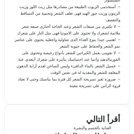
– أستخدمى الزيوت الطبيعة من مصادرها مثل زيت اللوز وزيت
الزيتون وزيت جوز الهند فهى تغلف الشعر وتحمية من التساقط
والتقصف
– لا تكثيرى من
صبغات الشعر
وعند الحاجة أختارى صبغة شعر
ملائمة لشعرك ولا تحتوى على الامونيا فهى مثل النار على شعرك
– اهتمى جيدا بنوع الغذاء الذى تتناولية واجعلية يحتوى على عناصر
نمو الشعر والحفاظ على حيوية الشعر
– لا تقومى بعمل
الكيراتين للشعر
بأنواع رخيصة وتحتوى على
الفورمالدهيد وانما عند احساسك بتأثيرة على شعرك أبتعدى عنة
– غسيل الشعر بالماء الدافىء وليس الساخن لعدم أزابة الدهون
المغلفة للشعر والمغذية لة فى نفس الوقت
– ضرورة تغير تسريحة الشعر كل فترة بما يناسبك وحتى لا تعتاد
فروة الرأس على تسريحة معينة
ف
ل
و
ت
م
ط
ي
X
ي
ا
ي
ب
ش
س
ن
ت
ل
ا
ا
ب
ك
ق
س
ر
ع
أقرأ التالي
و
د
ا
ر
ك
ة
ك
إ
ا
ب
ة
العناية بالجسم والبشرة
ن
م
ع