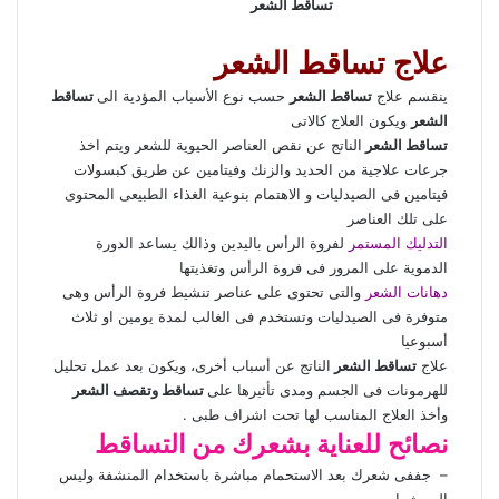
تساقط الشعر
علاج تساقط الشعر
ينقسم علاج
تساقط الشعر
حسب نوع الأسباب المؤدية الى
تساقط
الشعر
ويكون العلاج كالاتى
تساقط الشعر
الناتج عن نقص العناصر الحيوية للشعر ويتم اخذ
جرعات علاجية من الحديد والزنك وفيتامين عن طريق كبسولات
فيتامين فى الصيدليات و الاهتمام بنوعية الغذاء الطبيعى المحتوى
على تلك العناصر
التدليك المستمر
لفروة الرأس باليدين وذالك يساعد الدورة
الدموية على المرور فى فروة الرأس وتغذيتها
دهانات الشعر
والتى تحتوى على عناصر تنشيط فروة الرأس وهى
متوفرة فى الصيدليات وتستخدم فى الغالب لمدة يومين او ثلاث
أسبوعيا
علاج
تساقط الشعر
الناتج عن أسباب أخرى، ويكون بعد عمل تحليل
للهرمونات فى الجسم ومدى تأثيرها على
تساقط وتقصف الشعر
وأخذ العلاج المناسب لها تحت اشراف طبى .
نصائح للعناية بشعرك من التساقط
– جففى شعرك بعد الاستحمام مباشرة باستخدام المنشفة وليس
السيشوار