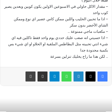
طبعا خلال اليوم )
– مقدار الاكل حاولي في الاسبوعين الاولين يكون كوبين وبعدين يصير
كوب واحد
– اذا ما تحبين الحليب واللبن ممكن كاس عصير اي نوع وممكن
الشاي الأخضر بدون سكر
– مكعبات ماجي ممنوعة ..
– اذا حسيتي انه صعب عليك حددي يوم واحد فقط تاكلين فيه اي
شيء انتي تحبينه مثل البطاطس الملقية او الحلاو او اي شيء بس
بكمية محدودة جدا
.. لكن هذا ما راح يخليك تنزلين بسرعة
فيسبوك
‫X
لينكدإن
واتساب
تيلقرام
مشاركة عبر البريد
طباعة