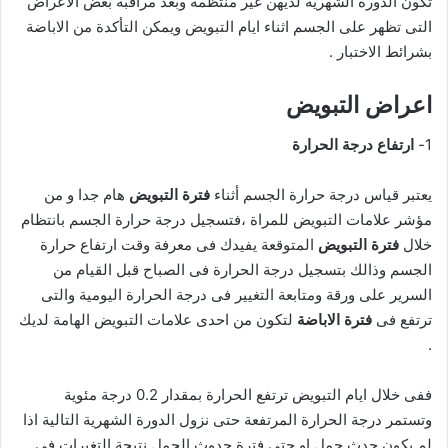
تكون الدورة الشهرية لديهن غير منتظمة وبعد مراقبة بعض الاعراض
التى تظهر على الجسم اثناء ايام التبويض ويمكن التأكدة من الاباضة
بشرائط الاختبار .
اعراض التبويض
1-
ارتفاع درجة الحرارة
يعتبر قياس درجة حرارة الجسم أثناء
فترة التبويض
هام جدا و من
مؤشر علامات التبويض للمراة ،فتسجيل درجة حرارة الجسم بانتظام
خلال
فترة التبويض
المتوقعة يفيدك فى معرفة وقت ارتفاع حرارة
الجسم وذالك بتسجيل درجة الحرارة فى الصباح قبل القيام من
السرير على ورقة ومتابعة التغيير فى درجة الحرارة اليومية والتى
ترتفع فى
فترة الاباضة
لتكون من احدى علامات التبويض الهامة لديك
.
ففى خلال ايام التبويض ترتفع الحرارة بمقدار 0.2 درجة مئوية
وتستمر درجة الحرارة المرتفعة حتى نزول الدورة الشهرية التالية اذا
لم يكون حدث حمل او حتى فترة حدوث الحمل نتيجة التغيرات فى