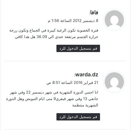
ي
فافا
:
ق
8 ديسمبر 2012 الساعة 1:56 م
و
فترة الخصوبة تكون الرغبة كبيرة في الجماع وتكون ررجة
ل
حرارة الجسم مرتفعة عندي الي 36.09 هل هدا كافي
قم بتسجيل الدخول للرد
ي
warda.dz
:
ق
21 فبراير 2016 الساعة 8:51 ص
و
انا اجتني الدورة الشهرية في شهر ديسمبر 22 وفي شهر
ل
جانفي 13 وفي شهر فيفري9 متى ايام التبويض وهل الدورة
الشهرية منتظمة
قم بتسجيل الدخول للرد