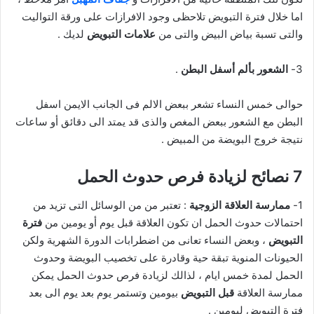
اما خلال فترة التبويض تلاحظى وجود الافرازات على ورقة التواليت
والتى تسبة بياض البيض والتى من
علامات التبويض
لديك .
3-
الشعور بألم أسفل البطن
.
حوالى خمس النساء تشعر ببعض الالم فى الجانب الايمن اسفل
البطن مع الشعور ببعض المغص والذى قد يمتد الى دقائق أو ساعات
نتيجة خروج البويضة من المبيض .
7 نصائح لزيادة فرص حدوث الحمل
1-
ممارسة العلاقة الزوجية
: تعتبر من من الوسائل التى تزيد من
احتمالات حدوث الحمل ان تكون العلاقة قبل يوم أو يومين من
فترة
التبويض
، وبعض النساء تعانى من اضطرابات الدورة الشهرية ولكن
الحيونات المنوية تبقة حية وقادرة على تخصيب البويضة وحدوث
الحمل لمدة خمس ايام ، لذالك لزيادة فرص حدوث الحمل يمكن
ممارسة العلاقة
قبل التبويض
بيومين وتستمر يوم بعد يوم الى بعد
فترة التبويض ليومين .