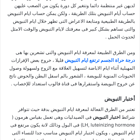
لديهن غير منتظمة دائما وتتغير كل دورة يكون من الصعب عليهن
حساب أيام التبويض بتلك الطريقة ، ولكن يمكن حساب ايام التبويض
بالطريقة الطبيعية ومتابعة الاعراض التى تظهر خلال ايام التبويض
والتى تساهم بشكل كبير فى معرفتك لايام التبويض والوقت الامثل
لحدوث الحمل .
ومن الطرق الطبيعة لمعرفة ايام التبويض والتى تشعرين بها هى
درجة حراة الجسم ترتفع ايام التبويض
قليلا ، خروج بعض الإفرازات
المهبلية أثناء ايام الاباضة لتسهيل العلاقة مع الزوج ولسهولة وصول
الحيونات المنوية للبويضة ، الشعور بالم اسفل البطن والحوض ناتج
عن خروج البويضة واستقرارها فى قناة فالوب استعداد للإخصاب .
أختبار التبويض
تعتبر من الطرق الفعالة لمعرفة ايام التبويض بدقة حيث تتوافر
شرائط
اختبار التبويض
فى الصيدليات وهى تعمل بقياس هرمون (
LH, luteinizing hormone) فى البول وذالك لانة يكون مرتفع فى
ايام التبويض ، ويكون اختبار ايام التبويض مناسب جدا للنساء التى