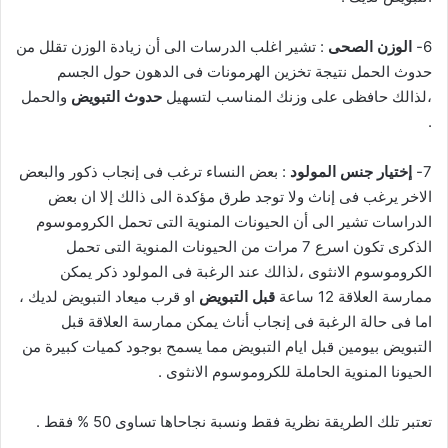
6-
الوزن الصحى
: تشير اغلب الدرسات الى أن زيادة الوزن تقلل من
حدوث الحمل نتيجة تخزين الهرمونات فى الدهون حول الجسم
،لذالك حافظى على وزنك المناسب لتسهيل
حدوث التبويض
والحمل
.
7-
إختيار جنس المولود
: بعض النساء ترغب فى إنجاب ذكور والبعض
الاخر يرغب فى إناث ولا توجد طرق مؤكدة الى ذالك إلا ان بعض
الدراسات تشير الى أن الحيونات المنوية التى تحمل الكروموسوم
الذكرى تكون اسرع 7 مرات من الحيونات المنوية التى تحمل
الكروموسوم الانثوى ،لذالك عند الرغبة فى المولود ذكر يمكن
ممارسة العلاقة 12 ساعة
قبل التبويض
او قرب ميعاد التبويض لديك ،
اما فى حالة الرغبة فى إنجاب أناث يمكن ممارسة العلاقة قبل
التبويض بيومين قبل ايام التبويض مما يسمح بوجود كميات كبيرة من
الحيونا المنوية الحاملة للكروموسوم الانثوى .
تعتبر تلك الطريقة نظرية فقط ونسبة نجاحاها تساوى 50 % فقط .