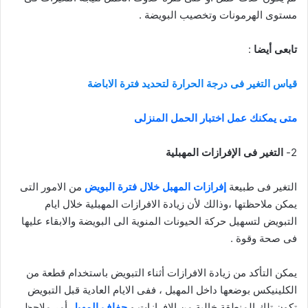
مستوى الهرمونات وتخصيب البويضة .
تابعى أيضا
:
قياس التغير فى درجة الحرارة لتحديد فترة الاباضة
متى يمكنك عمل اختبار الحمل المنزلى
2-
التغير فى الإفرازات المهبلية
التغير فى طبيعة
إفرازات المهبل خلال فترة البويض
من الامور التى
يمكن ملاحظتها ،وذالك لأن زيادة الافرازات المهبلية خلال ايام
التبويض لتسهيل حركة الحيونات المنوية الى البويضة والابقاء عليها
فى صحة وقوة .
يمكن التأكد من زيادة الافرازات أثناء التبويض باستخدام قطعة من
الكلينيكس بوضعها داخل المهبل ، ففى الايام العادية قبل التبويض
تكون تلك المنطقة خالية من الافرازات و
جفاف المهبل
أمر ملاحظ ،