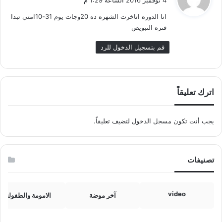
4 نوفمبر 2016 الساعة 1:29 م
و
انا الدوره اتاخرت الشهره ده 20وجات يوم 31-10امتي تبدا
ل
فتره التبويض
قم بتسجيل الدخول للرد
اترك تعليقاً
يجب أنت تكون
مسجل الدخول
لتضيف تعليقاً.
تصنيفات
video
آخر موضة
الامومة والطفولة