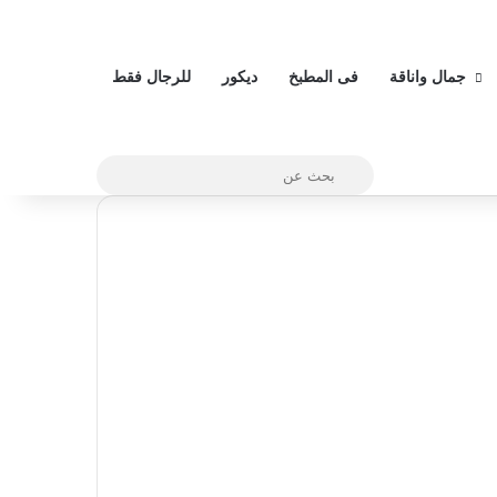
جمال واناقة
فى المطبخ
ديكور
للرجال فقط
بحث
عن