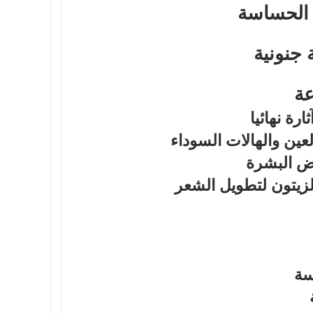
 الحساسة
جنونية
عة
رة نهائيا
يض البشرة
زيتون لتطويل الشعر
سة