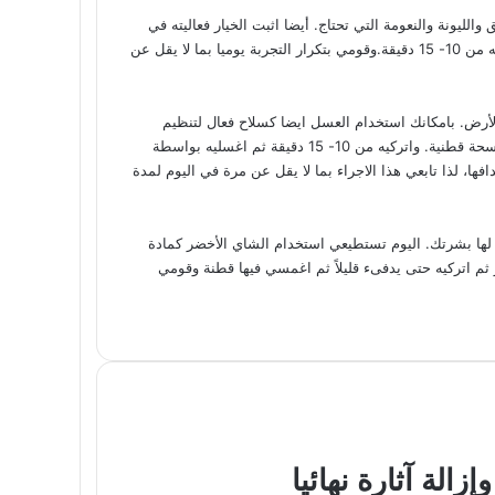
والليونة والنعومة التي تحتاج. أيضا اثبت الخيار فعاليته في
علاج اثار الندب والحبوب. اعصري خيارة وقومي بدهنها على وجهك وتركه من 10- 15 دقيقة.وقومي بتكرار التجربة يوميا بما لا يقل عن
لأرض. بامكانك استخدام العسل ايضا كسلاح فعال لتنظيم
علامات الحبوب وندوبها. ادهني العسل فوق الندبة بواسطة شاش او ماسحة قطنية. واتركيه من 10- 15 دقيقة ثم اغسليه بواسطة
افها، لذا تابعي هذا الاجراء بما لا يقل عن مرة في اليوم لمدة
رض لها بشرتك. اليوم تستطيعي استخدام الشاي الأخضر كمادة
 ثم اتركيه حتى يدفىء قليلاً ثم اغمسي فيها قطنة وقومي
الة آثارة نهائيا