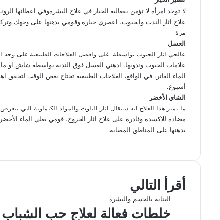
عصير الخيار
لا توجد امرأة لا تؤمن بفعالية الخيار في علاج البشرةوفي اعطائها الرونق 
مرة
العسل
عالجي اثار الحبوب بواسطة اغلى وافضل العلاجات الطبيعية على وجه ا
الماء الفاتر. في الواقع، العلاجات الطبيعية تحتاج بعض الوقت لتحقق اهد
أسبوع.
الشاي الأخضر
ما يميز هذا العلاج انه سيقلل اثار التلوث والمواد الكيماوية التي تتع
مضادة للاكسدة وقادرة على علاج اثار الجروح. قومي بغلي الماء الأخضر
بدهنها على المناطق المصابة.
ف
ل
و
ت
م
ط
ي
X
ي
ا
ي
ب
ش
س
ن
ت
ل
ا
ا
ب
ك
ق
س
ر
ع
أقرأ التالي
و
د
ا
ر
ك
ة
ك
إ
ا
ب
ة
العناية بالجسم والبشرة
ن
م
ع
خلطات فعالة لعلاج حب الشباب وإز
ب