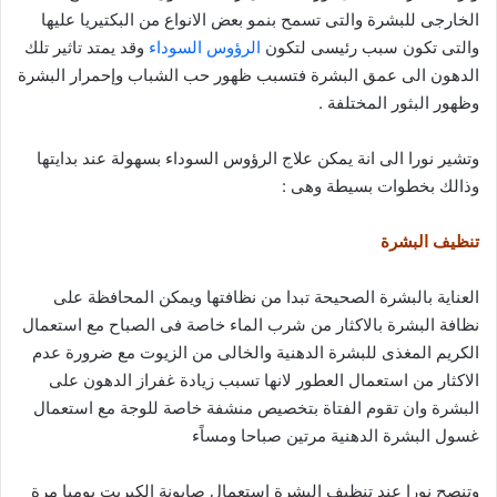
الخارجى للبشرة والتى تسمح بنمو بعض الانواع من البكتيريا عليها
والتى تكون سبب رئيسى لتكون
الرؤوس السوداء
وقد يمتد تاثير تلك
الدهون الى عمق البشرة فتسبب ظهور حب الشباب وإحمرار البشرة
وظهور البثور المختلفة .
وتشير نورا الى انة يمكن علاج الرؤوس السوداء بسهولة عند بدايتها
وذالك بخطوات بسيطة وهى :
تنظيف البشرة
العناية بالبشرة الصحيحة تبدا من نظافتها ويمكن المحافظة على
نظافة البشرة بالاكثار من شرب الماء خاصة فى الصباح مع استعمال
الكريم المغذى للبشرة الدهنية والخالى من الزيوت مع ضرورة عدم
الاكثار من استعمال العطور لانها تسبب زيادة غفراز الدهون على
البشرة وان تقوم الفتاة بتخصيص منشفة خاصة للوجة مع استعمال
غسول البشرة الدهنية مرتين صباحا ومساًء
وتنصح نورا عند تنظيف البشرة استعمال صابونة الكبريت يوميا مرة