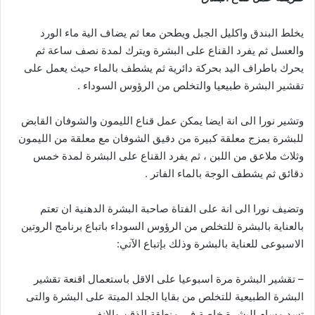
يخلط البندق واكليل الجبل ويطحن معا ثم يضاف الية ماء الورد
والعسل ثم يفرد القناع على البشرة ويترك لمدة نصف ساعة ثم
يحرك باطراف اليد بحركة دائرية ثم يشطف بالماء حيث يعمل على
تقشير البشرة طبيعيا والتخلص من الرؤوس السوداء .
وتشير نورا الى انة ايضا يمكن عمل قناع الليمون والشوفان القابض
للبشرة بمزج معلقة كبيرة من دقيق الشوفان مع معلقة من الليمون
وثلاث ملاعق من اللبن ، ثم يفرد القناع على البشرة لمدة خمس
دقائق ثم يشطف الوجة بالماء الفاتر .
وتضيف نورا الى انة على الفتاة صاحبة البشرة الدهنية ان تعتم
بالعناية بالبشرة للتخلص من الرؤوس السوداء باتباع برنامج الروتين
الاسبوعى للعناية بالبشرة وذلك بإتباع الآتي:
– تقشير البشرة مرة اسبوعيا على الاقل باستعمال اقنعة تقشير
البشرة الطبيعية للتخلص من بقايا الجلد الميتة على البشرة والتى
تسد مسام البشرة خاصة فى منطقة الذقن والانف .