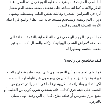
أما الطب الحديث فانه يعترف بفاعلية الثوم في زيادة القدرة عند
الذكر والانثى، كما انه يساعد على تخفيف ضغط ضغط الدم بفضل
أثره في الشرايين الصغيرة وقابلية تقلص القلب وتنشيطه، ويسهل
دوران الدم وينقيه وتستخدم مستخرجاته على نطاق واسع في إعداد
الأدوية الحديثة المضادة للتوتر.
كما أنه يفيد الجهاز الهضمي في حالة الاصابة بالثخمة، اضافة الى
معالجته لامراض الشعب الهوائية كالزكام والسعال، كما انه يعتبر
معقما للجسم ومطهرا له
كيف تتخلصين من رائحته؟
كما يعلم الجميع، بما أن الثوم يحتوي على زيوت طيارة، فان رائحته
قوية، وقد يتضايق منها الكثيرون ويعرضون عن تناوله لهذا السبب،
لكن لتفادي بقاء رائحته الكريهة نوعا ما في الفم والتي تخرج من
الجسم على هيئة عرق كذلك، فانه يستحب شرب كوب من الحليب أو
مضغ عرق بقدونس أو قطعة تفاح، كما ان البن وحبة الهيل يفيان
بالغرض.