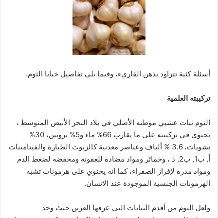
أسئلة كثية تتراود بذهن القاريء، وفيما يلي تفاصيل خبايا الثوم.
تركيبته العلمية
الثوم نبات عشبي موطنه الأصلي في بلاد البحر الأبيض المتوسط ،
يحتوي في تركيبته على ما يقارب 66% ماء و5% بروتين، 30%
نشويات، 3.6 % ألياف وعناصر معدنية كالزيوت الطيارة والفيتامينات
أ, ب1, ب2, د ، وخمائر ومواد مضادة للعفونه ومخفضه لضغط الدم
ومواد مدرة لإفراز الصفراء، كما انه يحنوي على هرمونات تشبه
الهرمونات الجنسية الموجودة عند الانسان.
ولعل الثوم من أقدم النباتات التي عرفها العربن حيث وجد