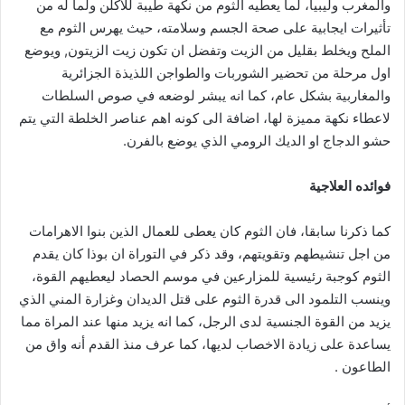
والمغرب وليبيا، لما يعطيه الثوم من نكهة طيبة للأكلن ولما له من
تأثيرات ايجابية على صحة الجسم وسلامته، حيث يهرس الثوم مع
الملح ويخلط بقليل من الزيت وتفضل ان تكون زيت الزيتون, ويوضع
اول مرحلة من تحضير الشوربات والطواجن اللذيذة الجزائرية
والمغاربية بشكل عام، كما انه يبشر لوضعه في صوص السلطات
لاعطاء نكهة مميزة لها، اضافة الى كونه اهم عناصر الخلطة التي يتم
حشو الدجاج او الديك الرومي الذي يوضع بالفرن.
فوائده العلاجية
كما ذكرنا سابقا، فان الثوم كان يعطى للعمال الذين بنوا الاهرامات
من اجل تنشيطهم وتقويتهم، وقد ذكر في التوراة ان بوذا كان يقدم
الثوم كوجبة رئيسية للمزارعين في موسم الحصاد ليعطيهم القوة،
وينسب التلمود الى قدرة الثوم على قتل الديدان وغزارة المني الذي
يزيد من القوة الجنسية لدى الرجل، كما انه يزيد منها عند المراة مما
يساعدة على زيادة الاخصاب لديها، كما عرف منذ القدم أنه واق من
الطاعون .