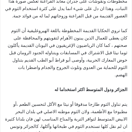
مخطوطات ونقوشات على جدران معابد الفراعنة تعكس صورة هذا
النبات، وهذا ان دل على شيء انما يدل على كثرة استخدام الثوم في
العصور القديمة من قبل الفراعنة وزوجاتهم لما له من فوائد جمة.
كما تروي الحكايا القديمة المخطوطة باللغة الهيروغليفية أن الثوم
كان يعطى للعمال الذين يبنون الأهرام لتقويتهم والمحافظة على
صحتهم ، كما كان الرياضيون الإغريقيون في اليونان القديمة يأكلون
ثوما نيئا قبل الاشتراك في المسابقات ويتناوله الجنود الرومان قبل
خوض المعارك الحربية، وأوصى أبو قراط أبو الطب القديم بتناول
الثوم للحماية من العدوى وتلوث الجروح والجذام واضطرا بات
الهضم.
الجزائر ودول المتوسط اكثر استخداما له
يتم تناول الثوم طازجا مدقوقا أو نيئا مع الأكل لتحسين الطعم ،أو
مطبوخا مع الأطعمة، ولان الثوم موطنه الاصلي في بلدان البحر
الابيض المتوسط لتوافر التربة والمناخ المناسب لهن فان بلدانا كثيرة
ان لم نقل كلها تستخدم الثوم في طبخاتها وأكلها، كالجزائر وتونس