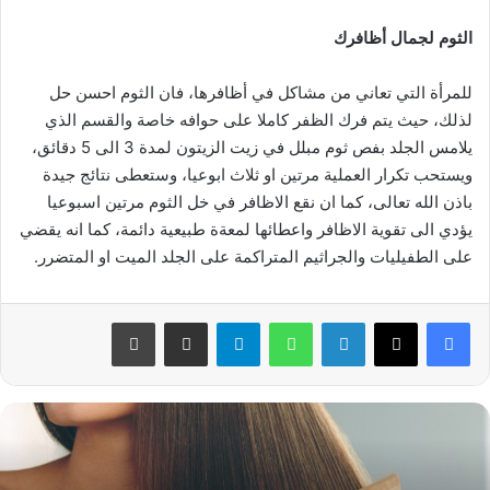
الثوم لجمال أظافرك
للمرأة التي تعاني من مشاكل في أظافرها، فان الثوم احسن حل
لذلك، حيث يتم فرك الظفر كاملا على حوافه خاصة والقسم الذي
يلامس الجلد بفص ثوم مبلل في زيت الزيتون لمدة 3 الى 5 دقائق،
ويستحب تكرار العملية مرتين او ثلاث ابوعيا، وستعطى نتائج جيدة
باذن الله تعالى، كما ان نقع الاظافر في خل الثوم مرتين اسبوعيا
يؤدي الى تقوية الاظافر واعطائها لمعةة طبيعية دائمة، كما انه يقضي
على الطفيليات والجراثيم المتراكمة على الجلد الميت او المتضرر.
فيسبوك
‫X
لينكدإن
واتساب
تيلقرام
مشاركة عبر البريد
طباعة