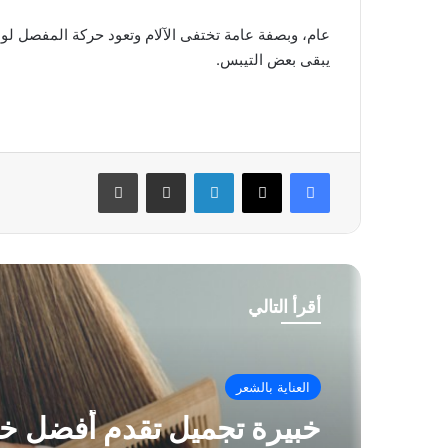
عام، وبصفة عامة تختفى الآلام وتعود حركة المفصل ل
يبقى بعض التيبس.
فيسبوك
‫X
لينكدإن
مشاركة عبر البريد
طباعة
أقرأ التالي
العناية بالشعر
خبيرة تجميل تقدم أفضل 