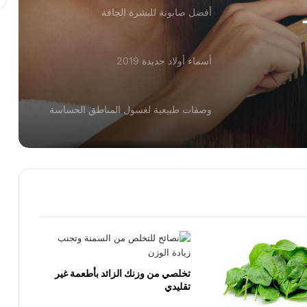
أفضل صابونة للبشرة الجافة
أسماء أولاد جديدة 2019
وصفات طبيعية لغسول المناطق الحساسة
أفضل طرق حرق الدهون بسرعة جنونية
ريجيم الموز لخسارة الوزن بسرعة
أضرار الصبغة على الحامل
تخلصي من وزنك الزائد بأطعمة غير
تقليدي
خلطات لتبييض المناطق السوداء في الجسم