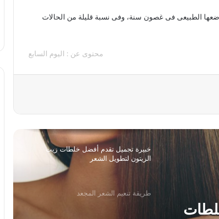
ريجيم الموز لخسارة الوزن بسرعة
وضعها الطبيعى فى غصون سنة، وفى نسبة قليلة من الحالات
أضرار الصبغة على الحامل
محتوى عن : اليوم السابع
خلطات لتبييض المناطق السوداء في الجسم
خلطات فعالة لعلاج حب الشباب وإزالة آثارة
نهائيا
خبيرة تجميل تقدم أفضل خلطات زيت
الزيتون لتطويل الشعر
طريقة تنعيم الشعر المجعد
خلطات