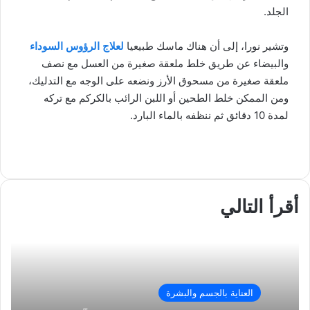
الجلد.
وتشير نورا، إلى أن هناك ماسك طبيعيا
لعلاج الرؤوس السوداء
والبيضاء عن طريق خلط ملعقة صغيرة من العسل مع نصف
ملعقة صغيرة من مسحوق الأرز ونضعه على الوجه مع التدليك،
ومن الممكن خلط الطحين أو اللبن الرائب بالكركم مع تركه
لمدة 10 دقائق ثم ننظفه بالماء البارد.
ف
ل
و
ت
م
ط
ي
X
ي
ا
ي
ب
ش
س
ن
ت
ل
ا
ا
ب
ك
ق
س
ر
ع
أقرأ التالي
و
د
ا
ر
ك
ة
ك
إ
ا
ب
ة
ن
م
ع
ب
ر
ا
العناية بالجسم والبشرة
ل