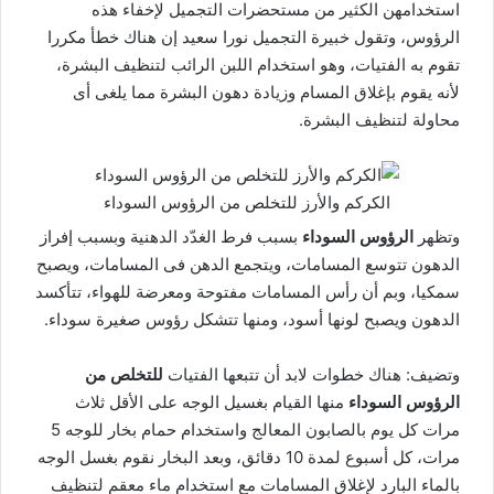
استخدامهن الكثير من مستحضرات التجميل لإخفاء هذه
الرؤوس، وتقول خبيرة التجميل نورا سعيد إن هناك خطأ مكررا
تقوم به الفتيات، وهو استخدام اللبن الرائب لتنظيف البشرة،
لأنه يقوم بإغلاق المسام وزيادة دهون البشرة مما يلغى أى
محاولة لتنظيف البشرة.
الكركم والأرز للتخلص من الرؤوس السوداء
وتظهر
الرؤوس السوداء
بسبب فرط الغدّد الدهنية وبسبب إفراز
الدهون تتوسع المسامات، ويتجمع الدهن فى المسامات، ويصبح
سمكيا، وبم أن رأس المسامات مفتوحة ومعرضة للهواء، تتأكسد
الدهون ويصبح لونها أسود، ومنها تتشكل رؤوس صغيرة سوداء.
وتضيف: هناك خطوات لابد أن تتبعها الفتيات
للتخلص من
الرؤوس السوداء
منها القيام بغسيل الوجه على الأقل ثلاث
مرات كل يوم بالصابون المعالج واستخدام حمام بخار للوجه 5
مرات، كل أسبوع لمدة 10 دقائق، وبعد البخار نقوم بغسل الوجه
بالماء البارد لإغلاق المسامات مع استخدام ماء معقم لتنظيف