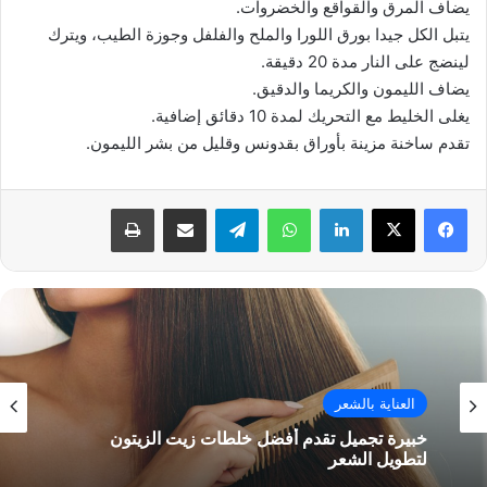
يضاف المرق والقواقع والخضروات.
يتبل الكل جيدا بورق اللورا والملح والفلفل وجوزة الطيب، ويترك
لينضج على النار مدة 20 دقيقة.
يضاف الليمون والكريما والدقيق.
يغلى الخليط مع التحريك لمدة 10 دقائق إضافية.
تقدم ساخنة مزينة بأوراق بقدونس وقليل من بشر الليمون.
فيسبوك
‫X
لينكدإن
واتساب
تيلقرام
مشاركة عبر البريد
طباعة
العناية بالشعر
خبيرة تجميل تقدم أفضل خلطات زيت الزيتون
لتطويل الشعر