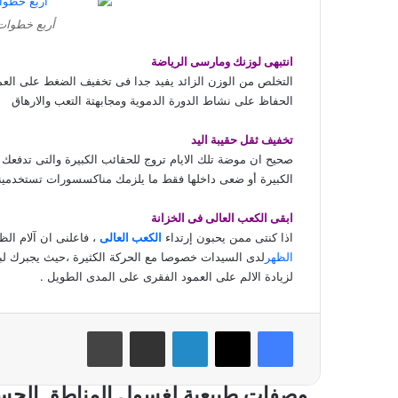
أربع خطوات 
انتبهى لوزنك ومارسى الرياضة
التخلص من الوزن الزائد يفيد جدا فى تخفيف الضغط على الع
الحفاظ على نشاط الدورة الدموية ومجابهتة التعب والارهاق
تخفيف ثقل حقيبة اليد
صحيح ان موضة تلك الايام تروج للحقائب الكبيرة والتى تدفعك 
الكبيرة أو ضعى داخلها فقط ما يلزمك مناكسسورات تستخدمين
ابقى الكعب العالى فى الخزانة
اذا كنتى ممن يحبون إرتداء
الكعب العالى
، فاعلنى ان آلام الظه
الظهر
لدى السيدات خصوصا مع الحركة الكثيرة ،حيث يجبرك لبس ا
لزيادة الالم على العمود الفقرى على المدى الطويل .
فيسبوك
‫X
لينكدإن
مشاركة عبر البريد
طباعة
وصفات طبيعية لغسول المناطق الحس