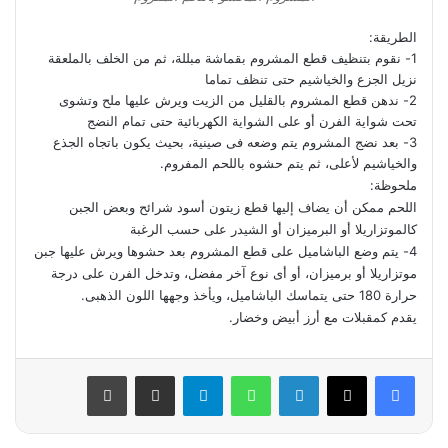
الطريقة:
1- نقوم بتنظيف قطع المشروم بقماشة مبللة، ثم من الخلف بالملعقة
نزيل الجزع والخياشيم حتى تنظف تماما
2- ندهن قطع المشروم بالقليل من الزيت ويرش عليها ملح وتشوى
تحت شواية الفرن أو على الشواية الكهربائية حتى تمام النضج
3- بعد نضج المشروم يتم وضعه فى صينية، بحيث يكون باتجاه الجذع
والخياشيم لأعلى، ثم يتم حشوه باللحم المفروم.
ملحوظة:
اللحم ممكن أن يضاف إليها قطع زيتون أسود شرائح وبعض الجبن
كالموتزاريلا أو البرميزان أو الشيدر على حسب الرغبة
4- يتم وضع الباشاميل على قطع المشروم بعد حشوها ويرش عليها جبن
موتزاريلا أو برميزان، أو أى نوع آخر مفضل، وتدخل الفرن على درجة
حرارة 180 حتى يتماسك الباشاميل، ويأخذ وجهها اللون الذهبى.
يقدم كمقبلات مع أرز أبيض وخضار.
فيسبوك
‫X
لينكدإن
واتساب
تيلقرام
مشاركة عبر البريد
طباعة