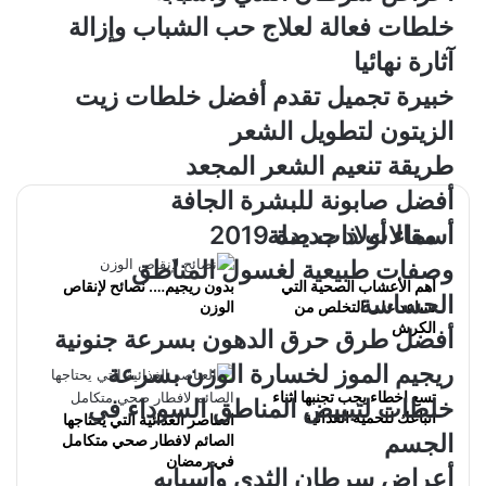
خلطات فعالة لعلاج حب الشباب وإزالة
آثارة نهائيا
خبيرة تجميل تقدم أفضل خلطات زيت
الزيتون لتطويل الشعر
طريقة تنعيم الشعر المجعد
أفضل صابونة للبشرة الجافة
أسماء أولاد جديدة 2019
مقالات ذات صلة
وصفات طبيعية لغسول المناطق
أهم الأعشاب الصحية التي
بدون ريجيم…. نصائح لإنقاص
الحساسة
تساعد على التخلص من
الوزن
الكرش
أفضل طرق حرق الدهون بسرعة جنونية
ريجيم الموز لخسارة الوزن بسرعة
تسع اخطاء يجب تجنبها اثناء
خلطات لتبييض المناطق السوداء في
اتباعك للحمية الغذائية
العناصر الغذائية التي يحتاجها
الجسم
الصائم لافطار صحي متكامل
في رمضان
أعراض سرطان الثدي وأسبابه