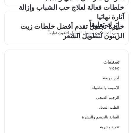
خلطات فعالة لعلاج حب الشباب وإزالة
آثارة نهائيا
اترك تعليقاً
خبيرة تجميل تقدم أفضل خلطات زيت
يجب أنت تكون
مسجل الدخول
لتضيف تعليقاً.
الزيتون لتطويل الشعر
تصنيفات
video
آخر موضة
الامومة والطفولة
الرجيم الصحى
الطب البديل
العناية بالجسم والبشرة
تنمية بشرية