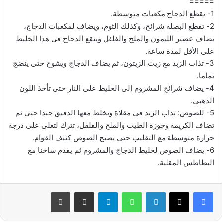
=====
1- يقطع الدجاج مكعبات متوسطة.
2- تقطع البصلة شرائح، وكذلك الثوم، ويضاف لمكعبات الدجاج،
يضاف عصير الليمون والملح والفلفل وينقع الدجاج فى هذا الخليط
على الأقل لمدة ساعة.
3- تذاب الزبد مع زيت الزيتون، ثم يضاف الدجاج ويشوح حتى ينضج
تماما.
4- يضاف شرائح المشروم إلى الخليط على النار حتى تأخذ اللون
الذهبى.
5- للصوص: تذاب الزبد فى مقلاة ويخلط معها الدقيق جيدا حتى ثم
تضاف الكريمة وجوزة الطيب والملح والفلفل، تترك لتغلى على درجة
حرارة متوسطة مع التقليب حتى يصبح الصوص كثيف القوام.
6- يضاف الصوص لخليط الدجاج والمشروم ثم يقدم ساخنا مع
البطاطس المقلية.
فيسبوك
‫X
لينكدإن
واتساب
تيلقرام
مشاركة عبر البريد
طباعة