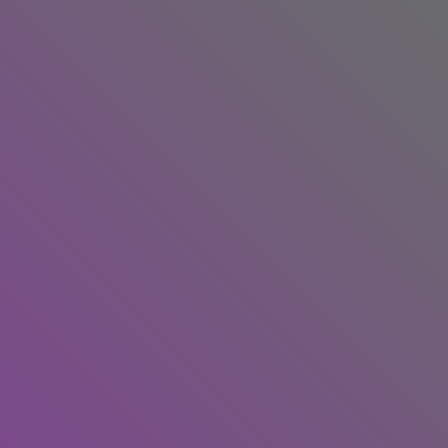
أفضل طرق حرق الدهون
ريجيم الموز لخسارة ال