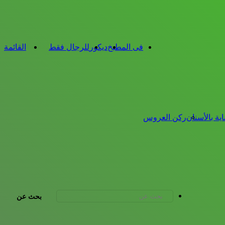
فى المطبخ
ديكور
للرجال فقط
القائمة
اية بالأسنان
ركن العروس
بحث عن