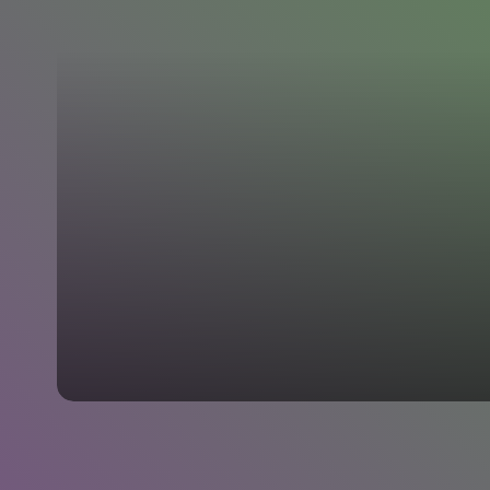
شباب وإزالة آثارة نهائيا
مون لتفتيح وتبييض البشرة