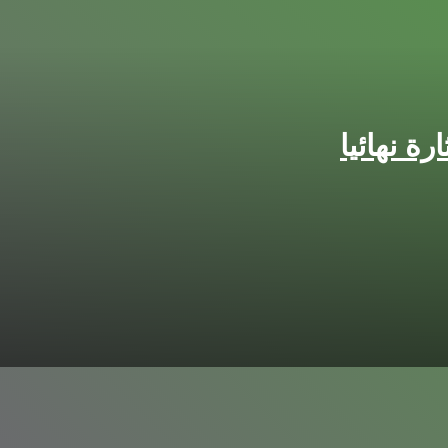
ة نهائيا
خلطات فعالة لعلاج حب ال
10 وصفات منزلية للتخلص من تجاعيد العين والهالات السوداء
ما هى فوائد صابونة اللي