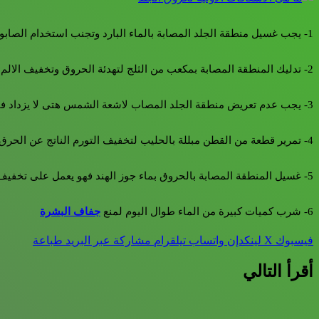
1- يجب غسيل منطقة الجلد المصابة بالماء البارد وتجنب استخدام الصابون والمنظفات أو اى محلول غسيل اخر
2- تدليك المنطقة المصابة بمكعب من الثلج لتهدئة الحروق وتخفيف الالم الناتج عن الحرق او وضع جل الصبار مع مكعب الثلج والذى يساعد فى تخفيف الندوب الناتجة عن الحرق
3- يجب عدم تعريض منطقة الجلد المصاب لاشعة الشمس هتى لا يزداد فى الالتهاب ويسبب زيادة الالم
4- تمرير قطعة من القطن مبللة بالحليب لتخفيف التورم الناتج عن الحرق
5- غسيل المنطقة المصابة بالحروق بماء جوز الهند فهو يعمل على تخفيف الندوب وعدم ترك
6- شرب كميات كبيرة من الماء طوال اليوم لمنع
جفاف البشرة
فيسبوك
‫X
لينكدإن
واتساب
تيلقرام
مشاركة عبر البريد
طباعة
أقرأ التالي