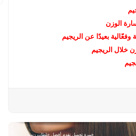
يم
أفضل طرق حرق الدهون بسرعة جنونية
ارة الوزن
فعّالية بعيدًا عن الريجيم
ريجيم الموز لخسارة الوزن بسرعة
 خلال الريجيم
جيم
خلطات لتبييض المناطق السوداء في الجسم
أعراض سرطان الثدي وأسبابه
خلطات فعالة لعلاج حب الشباب وإزالة آثارة
نهائيا
خبيرة تجميل تقدم أفضل خلطات زيت