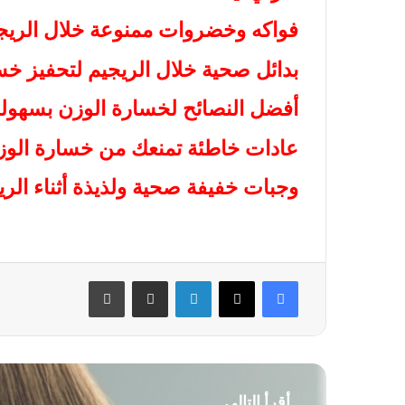
فواكه وخضروات ممنوعة خلال الريج
بدائل صحية خلال الريجيم لتحفيز خس
أفضل النصائح لخسارة الوزن بسهولة و
عادات خاطئة تمنعك من خسارة الوزن
وجبات خفيفة صحية ولذيذة أثناء الري
فيسبوك
‫X
لينكدإن
مشاركة عبر البريد
طباعة
أقرأ التالي