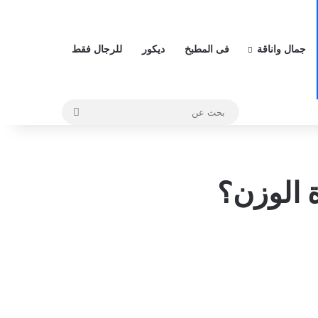
جمال واناقة
فى المطبخ
ديكور
للرجال فقط
بحث
عن
 الوزن؟