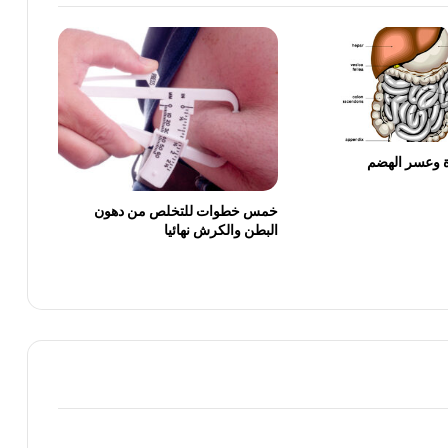
خلطات لتبييض المناطق السوداء في الجسم
أعراض سرطان الثدي وأسبابه
دة وعسر الهضم
خلطات فعالة لعلاج حب الشباب وإزالة آثارة
خمس خطوات للتخلص من دهون
نهائيا
البطن والكرش نهائيا
خبيرة تجميل تقدم أفضل خلطات زيت
الزيتون لتطويل الشعر
طريقة تنعيم الشعر المجعد