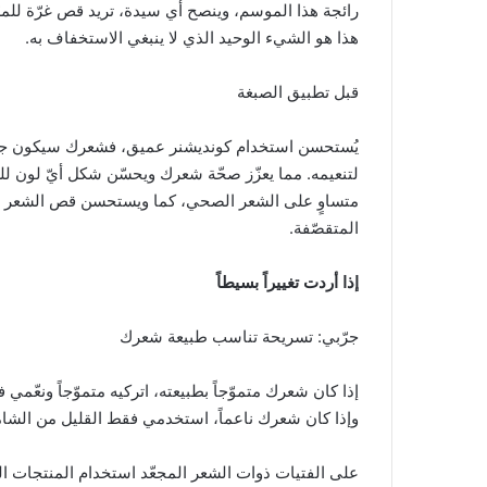
رائجة هذا الموسم، وينصح أي سيدة، تريد قص غرّة للمر
هذا هو الشيء الوحيد الذي لا ينبغي الاستخفاف به.
قبل تطبيق الصبغة
يُستحسن استخدام كونديشنر عميق، فشعرك سيكون جافاً ب
لتنعيمه. مما يعزّز صحّة شعرك ويحسّن شكل أيّ لون لل
متساوٍ على الشعر الصحي، كما ويستحسن قص الشعر التا
المتقصّفة.
إذا أردت تغييراً بسيطاً
جرّبي: تسريحة تناسب طبيعة شعرك
إذا كان شعرك متموّجاً بطبيعته، اتركيه متموّجاً ونعّمي
وإذا كان شعرك ناعماً، استخدمي فقط القليل من الشام
على الفتيات ذوات الشعر المجعّد استخدام المنتجات ا