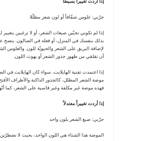
إذا أردت تغييراً بسيطاً
جرّبي: غلوس شفّافاً أو لون شعر مظلّلا
إذا لم تكوني تحبّين صبغات الشعر، أو لا ترغبين بتغي
بذلك بنفسك في المنزل، أو فعله في الصالون. ينصح 
لإضافة البريق على الشعر والحيويّة للون. والغلوس ا
أن تقلقي من ظهور جذور الشعر أو بهوت اللون.
إذا اعتمدت تقنية الهايلايت، سواء كان الهايلايت في 
موضة الشعر المظلل، كالجذور الداكنة والأطراف الأفتح،
فهذه موضة غير مكلفة وغير قاسية على الشعر، كما أنّها
إذا أردت تغييراً معتدلاً
جرّبي: صبغ الشعر بلون واحد
الموضة هذا الشتاء هي اللون الواحد، بحيث لا تضطرّين 