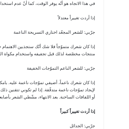
في هذا الاتجاه هو أنّه يوفر الوقت، كما أنّ عدم است
إذا أردت تغييراً معتدلاً
جرّبي: للشعر المجعّد اختاري التسريحة الناعمة
إذا كان شعرك متموّجاً فلا شك أنّك ستجذبين الاهتما
منتجات مخصّصة لذلك قبل تجفيفه واستخدام مكواة ال
جرّبي: للشعر الناعم التموّجات الخفيفة
إذا كان شعرك ناعماً، أضيفي تموّجات ناعمة عليه. بامك
لإيجاد تموّجات ناعمة متدفّقة. إذا لم تكوني تتقنين ذل
أو اللفافات الساخنة. بعد الانتهاء، مشّطي الشعر بأصا
إذا أردت تغييراً كبيراً
جرّبي: الجدائل