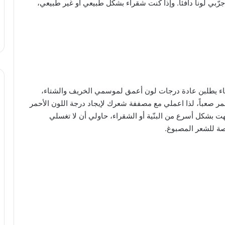
رّبي لوناً دافئاً. وإذا كنت شقراء بشكل طبيعي أو غير طبيعي،
نساء يطلبن عادة درجات لون أعمق لموسمي الخريف والشتاء،
ر صعباً، لذا اعملي مع مصففة شعرك لإيجاد درجة اللون الأحمر
هت بشكل أسرع من البنّية أو الشقراء، حاولي أن لا تغسلي
صة للشعر المصبوغ.