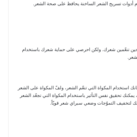
خدام أدوات تسريح الشعر الساخنة يحافظ على صحة الشعر.
م حين تنعّمين شعرك. ولكن احرصي على حماية شعرك باستخدام
شعر.
انك استخدام المكواة التي تنعّم الشعر، ولفّ المكواة على الشعر
ك، يمكنك تحقيق نفس التأثير باستخدام المكواة التي تجعّد الشعر
بعك لتخفيف التموّجات وضعي سبراي شعر قويّاً.
أفضل زيت لتكثيف الشعر بسرعة
أسماء أولاد جديدة 2019