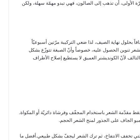
ّة الأولى، أن تذهب إلى الصالون، فهي تبدو مهمّة سهلة، ولكن
حلول نهاية الصيف، لذا ضعي التركيبة مرّتين أسبوعيّاً
شعر تنوين الحصول عليه، خصوصاً وأنّ الصبغة تتوزّع بشكل
لف لأنّ الكونديشنر العميق لا يستطيع إصلاح الأطراف
 فقط مقدّمة الشعر باستخدام المجفّف وفرشاة دائريّة أو المكواة.
بو الجاف على الجذور لمنح الشعر الحجم.
لتي تخفف الانتفاخ، ثم ترك الشعر ليجفّ بشكل طبيعي.أفضل ما