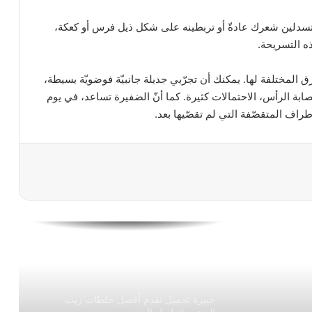
 كنت تسدلين شعرك عادةّ أو تربطينه على شكل ذيل فرس أو كعكة،
وصفات طبيعية لغسول المناطق الحساسة
ه التسريحة.
ق المختلفة لها. يمكنك أن تجرّبي جديلة جانبيّة فوضويّة بسيطة،
أفضل طرق حرق الدهون بسرعة جنونية
ة الرأس، الاحتمالات كثيرة. كما أنّ الضفيرة تساعد، في يوم
اف المتقصّفة التي لم تقصّيها بعد.
ريجيم الموز لخسارة الوزن بسرعة
خلطات فعالة لعلاج حب الشباب وإزالة آثارة
نهائيا
اسرع الطرق لتطويل الشعر بسرعة
خبيرة تجميل تقدم أفضل خلطات زيت