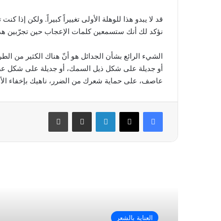
قد لا يبدو هذا للوهلة الأولى تغييراً كبيراً. ولكن إذا
نؤكد لك أنك ستسمعين كلمات الإعجاب حين تجرّبين هذ
الشيء الرائع بشأن الجدائل هو أنّ هناك الكثير من الطر
أو جديلة على شكل ذيل السمك، أو جديلة على شكل عصاب
عاصف، على حماية شعرك من الضرر، ناهيك بإخفاء الأطر
فيسبوك
‫X
لينكدإن
مشاركة عبر البريد
طباعة
أقرأ التالي
العناية بالشعر