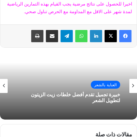
اخيرا للحصول على نتائج مرضية يجب القيام بهذه التمارين الرياضية
لمدة شهر على الاقل مع المداومة مع الحرص تناول صحي.
فيسبوك
‫X
لينكدإن
واتساب
تيلقرام
مشاركة عبر البريد
طباعة
العناية بالشعر
خبيرة تجميل تقدم أفضل خلطات زيت الزيتون
لتطويل الشعر
مقالات ذات صلة