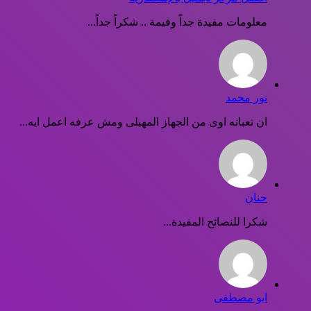
معلومات مفيدة جداً وقيمة .. شكراً جداً...
نور محمد
ان تعبانه اوى من الجهاز المهبلى ومش عرفه اعمل ايه...
حنان
شكرا للنصائح المفيدة...
ابو مصطفى