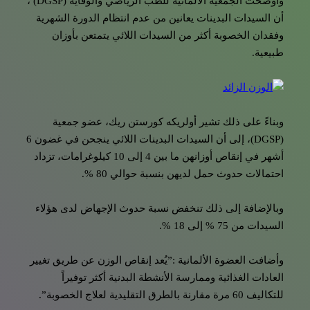
وأوضحت الجمعية الألمانية للطب الرياضي والوقاية (DGSP) ،
أن السيدات البدينات يعانين من عدم انتظام الدورة الشهرية
وفقدان الخصوبة أكثر من السيدات اللائي يتمتعن بأوزان
طبيعية.
وبناءً على ذلك تشير أولريكه كورستن ريك، عضو جمعية
(DGSP)، إلى أن السيدات البدينات اللائي ينجحن في غضون 6
أشهر في إنقاص أوزانهن ما بين 4 إلى 10 كيلوغرامات، تزداد
احتمالات حدوث حمل لديهن بنسبة حوالي 80 %.
وبالإضافة إلى ذلك تنخفض نسبة حدوث الإجهاض لدى هؤلاء
السيدات من 75 % إلى 18 %.
وأضافت العضوة الألمانية :”يُعد إنقاص الوزن عن طريق تغيير
العادات الغذائية وممارسة الأنشطة البدنية أكثر توفيراً
للتكاليف 60 مرة مقارنة بالطرق التقليدية لعلاج الخصوبة”.