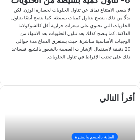
6- تناول كمية بسيطة من الحلويات
لا ينبغي الامتناع تمامًا عن تناول الحلويات لخسارة الوزن. لكن
بدلًا من ذلك، ينصح بتناول كميات بسيطة. كما ينصح أيضًا بتناول
الحلويات التي تحتوي على سعرات حرارية أقل كالشوكولاتة
الداكنة. كما ينصح كذلك بعد تناول الحلويات بعد الانتهاء من
الوجبات الأساسية مباشرة. حيث يستغرق الدماغ مدة حوالي
20 دقيقة لاستقبال الإشارات العصبية بالشعور بالشبع. فيساعد
ذلك على تجنب الإفراط في تناول الحلويات.
ف
ل
و
ت
م
ط
ي
X
ي
ا
ي
ب
ش
س
ن
ت
ل
ا
ا
ب
ك
ق
س
ر
ع
أقرأ التالي
و
د
ا
ر
ك
ة
ك
إ
ا
ب
ة
ن
م
ع
ب
ر
ا
العناية بالجسم والبشرة