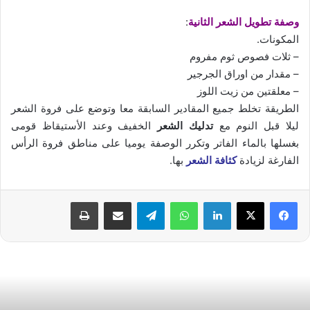
وصفة تطويل الشعر الثانية
:
المكونات.
– ثلات فصوص ثوم مفروم
– مقدار من اوراق الجرجير
– معلقتين من زيت اللوز
الطريقة تخلط جميع المقادير السابقة معا وتوضع على فروة الشعر
ليلا قبل النوم مع
تدليك الشعر
الخفيف وعند الأستيقاظ قومى
بغسلها بالماء الفاتر وتكرر الوصفة يوميا على مناطق فروة الرأس
الفارغة لزيادة
كثافة الشعر
بها.
فيسبوك
‫X
لينكدإن
واتساب
تيلقرام
مشاركة عبر البريد
طباعة