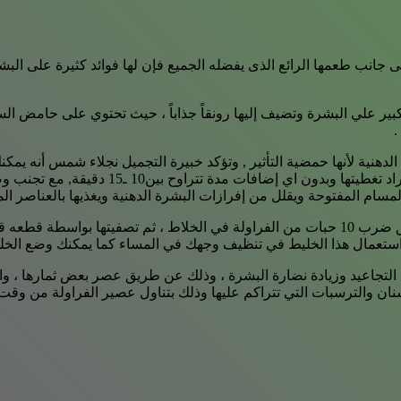
، فإلى جانب طعمها الرائع الذى يفضله الجميع فإن لها فوائد كثيرة على 
 كبير علي البشرة وتضيف إليها رونقاً جذاباً ، حيث تحتوي على حامض ا
.
لدهنية لأنها حمضية التأثير , وتؤكد خبيرة التجميل نجلاء شمس أنه يم
الفراولة وضعه على البشرة مباشرة وبالتدريج 
مسام المفتوحة ويقلل من إفرازات البشرة الدهنية ويغذيها بالعناصر الم
وتضيف أنه يمكن عمل خليط من الفراولة لإزالة آثار المكياج عن طريق ضرب 10 حبات من الفراول
 التجاعيد وزيادة نضارة البشرة ، وذلك عن طريق عصر بعض ثمارها ، واد
ان والترسبات التي تتراكم عليها وذلك بتناول عصير الفراولة من وقت 