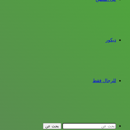
ديكور
للرجال فقط
بحث عن