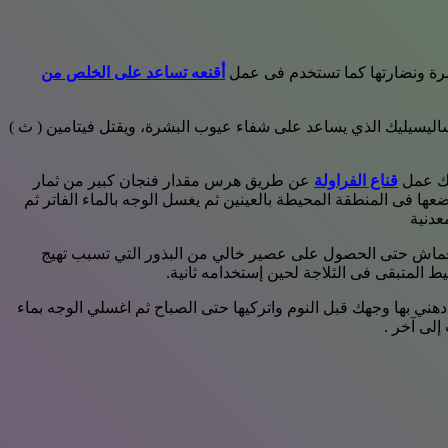
البشرة ونضارتها كما تستخدم فى عمل
أقنعه تساعد على الخلص من
لساليسيليك الذي يساعد على شفاء عيوب البشرة، ويقتل فيتامين ( ث )
كنك عمل
قناع الفراولة
عن طريق هرس مقدار فنجان كبير من ثمار
حتي تغطي المسام المراد تغطيتها وبدون اي إضافات مدة تتراوح بين10 ـ15 دقيقة, مع تجنب وضعها فى المنطقة المحيطة بالعينين ثم يغسل الوجه بالماء الفاتر ثم
عدنية
ة في الخلاط ، ثم تصفيتها بواسطة قطعه قماش حتى الحصول على عصير خالي من البذور التي تسبب تهيج
هني بها وجهك قبل النوم واتركيها حتى الصباح ثم اغسلي الوجه بماء
إلى آخر .