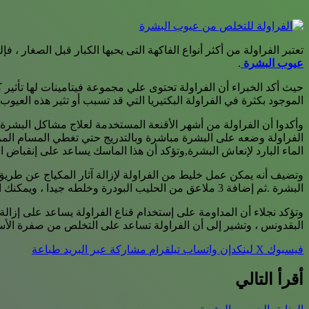
تعتبر الفراولة من أكثر أنواع الفاكهة التى يحبها الكبار قبل الصغار 
عيوب البشرة
.
حيث أكد الخبراء أن الفراولة تحتوى علي مجموعة فيتامينات لها تأثير
الموجود بكثرة في الفراولة البكتيريا التي قد تسبب أو تثير هذه العيوب 
وأكدوا أن الفراولة من أشهر الأقنعة المستخدمة لعلاج مشاكل البشرة ا
الماء البارد لإنعاش البشرة,وتؤكد أن هذا الماسك يساعد على إنقباض ال
البشرة .ثم إضافة 3 ملاعق من الحليب البودرة وخلطه جيدا ، ويمكنك استعمال هذا الخليط في تنظيف وجهك في المساء كما يمكنك وضع الخليط المتبقى فى الثلاجة لحين إستخدامه ثانية.
وتؤكد نجلاء أن المداومة على إستخدام قناع الفراولة يساعد على إزالة
البقدونس ، وتشير إلى أن الفراولة تساعد على التخلص من صفرة الأسن
فيسبوك
‫X
لينكدإن
واتساب
تيلقرام
مشاركة عبر البريد
طباعة
أقرأ التالي