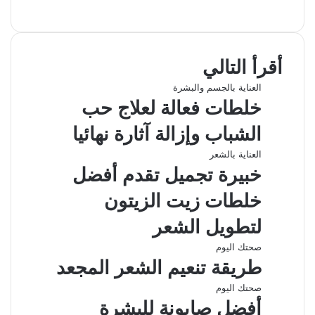
ف
ل
و
ت
م
ط
ي
X
ي
ا
ي
ب
ش
س
ن
ت
ل
ا
ا
ب
ك
ق
س
ر
ع
أقرأ التالي
و
د
ا
ر
ك
ة
ك
إ
ا
ب
ة
العناية بالجسم والبشرة
ن
م
ع
خلطات فعالة لعلاج حب
ب
ر
الشباب وإزالة آثارة نهائيا
ا
ل
العناية بالشعر
ب
خبيرة تجميل تقدم أفضل
ر
ي
خلطات زيت الزيتون
د
لتطويل الشعر
صحتك اليوم
طريقة تنعيم الشعر المجعد
صحتك اليوم
أفضل صابونة للبشرة