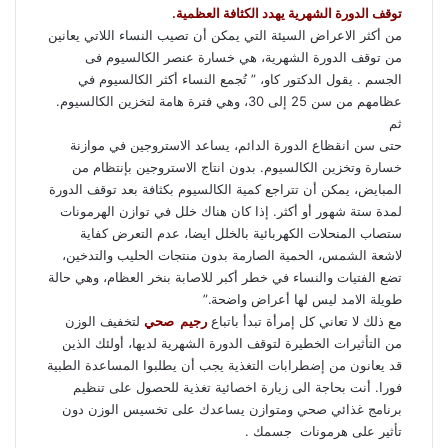
توقف الدورة الشهرية يهدد الكثافة العظمية.
من أكثر الاعراض السيئة التي يمكن أن تصيب النساء اللاتي يعانين
من توقف الدورة الشهرية، هي خسارة عنصر الكالسيوم فى
الجسم . يقول الدكتور كاو، ” تُجمع النساء أكثر الكالسيوم في
عظامهم من سن 25 إلى 30، وهي فترة هامة لتخزين الكالسيوم.
ثم
حتى سن انقظاع الدورة الدائم، يساعد الاستروجين في موازنة
خسارة وتخزين الكالسيوم. بدون انتاج الاستروجين بإنتظام من
المبايض، يمكن أن تتراجع كمية الكالسيوم بكثافة بعد توقف الدورة
لمدة ستة شهور أو أكثر. إذا كان هناك خلل في توازن الهرمونات
ستصاب المنحلات الكهربائية بالخلل ايضا، عدم التعرض كفاية
لاشعة الشمس، الحمية الصارمة بدون منتجات الحليب والتدخين،
تضع الفتيات والنساء في خطر أكبر للاصابة بنخر العظام، وهي حالة
طويلة الامد ليس لها أعراض واضحة.”
مع ذلك لا تعاني كل إمرأة تبدأ باتباع
رجيم صحي
لتخفيف الوزن
من التأثيرات الخطيرة لتوقف الدورة الشهرية لديها، أولئك الذين
قد يعانون من إضطرابات التغذية يجب أن يطلبوا المساعدة الطبية
فورا. أنت بحاجة الى زيارة اخصائية تغذية للحصول على تنظيم
برنامج غذائي صحي ومتوازن يساعدك على تخسيس الوزن دون
تأثير على هرمونات جسمك .