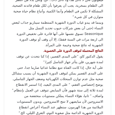
الى الطعام بسخرية، يجب أن يعرفوا بأن لكل طعام فائدته الصحية،
المشكلة لا تكمن في الطعام وأنما الكمية، وأتباع نظام حياة صحية
متوازن في كل شيء.”
وبينما قد يبدو غياب الدورة الشهرية المنتظمة سيناريو جذاب لبعض
النساء (حتى أن بعض شركات حبوب تحديد النسل مثل
Seasonique تسوق نفسها على أنها قادرة على تخفيض الدورة
الى اربعة مرات في السنة فقط)، إلا أن وقف أو توقف الدورة
الشهرية له نتائج صحية وخيمة على المرأة.
النتائج المحتملة لتوقف الدورة على الخصوبة.
يقول الدكتور كاو، “على المدى القصير، إذا كنا نتحدث عن توقف
لمدة شهرين، فلن يتأثر جهاز التناسل كثيرا.”
على أية حال، إذا كانت الفتاة تتبع نظاما غذائيا صارما جدا، حتى
على المدى القصير يمكن لتوقف الدورة الشهرية أن يسبب مشاكل
صحية مثل عدم توازن المنحلات الكهربائية وضعف الجهاز التناسلي.
يوضح إختصاصي العقم، ” على المدى البعيد، إذا استمر الانقطاع
لمدة ثلاثة إلى ستة شهور فأن المبايض تتوقف عن العمل بإنتظام.”
واضاف، ” ثانيا، هؤلاء النساء يملكن مستويات منخفضة من
الاستروجين لأن مبايضهن لا تنتج الاستروجين. وبدون المستويات
الملائمة من هذا الهرمون، ستظهر عند النساء أعراض انقطاع
الدورة الشهرية الدائمة مثل صعوبة النوم، التعرق الليلي، الخ.”