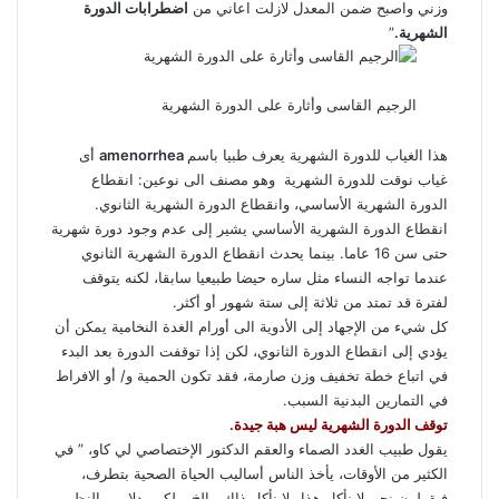
وزني واصبح ضمن المعدل لازلت اعاني من
اضطرابات الدورة
الشهرية.
”
الرجيم القاسى وأثارة على الدورة الشهرية
هذا الغياب للدورة الشهرية يعرف طبيا باسم
amenorrhea
أى
غياب نوقت للدورة الشهرية وهو مصنف الى نوعين: انقطاع
الدورة الشهرية الأساسي، وانقطاع الدورة الشهرية الثانوي.
انقطاع الدورة الشهرية الأساسي يشير إلى عدم وجود دورة شهرية
حتى سن 16 عاما. بينما يحدث انقطاع الدورة الشهرية الثانوي
عندما تواجه النساء مثل ساره حيضا طبيعيا سابقا، لكنه يتوقف
لفترة قد تمتد من ثلاثة إلى ستة شهور أو أكثر.
كل شيء من الإجهاد إلى الأدوية الى أورام الغدة النخامية يمكن أن
يؤدي إلى انقطاع الدورة الثانوي، لكن إذا توقفت الدورة بعد البدء
في اتباع خطة تخفيف وزن صارمة، فقد تكون الحمية و/ أو الافراط
في التمارين البدنية السبب.
توقف الدورة الشهرية ليس هبة جيدة.
يقول طبيب الغدد الصماء والعقم الدكتور الإختصاصي لي كاو، ” في
الكثير من الأوقات، يأخذ الناس أساليب الحياة الصحية بتطرف،
فيقولون نحن لا نأكل هذا ولا نأكل ذاك.. الخ. ولكن بدلا من النظر