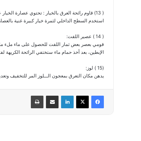
( 13) قاوم رائحة العرق بالخيار : تحتوي عصارة الخ
استخدم السطح الداخلي لثمرة خيار كبيرة غنية بالعصار
( 14 ) عصير اللفت:
قومي بعصر بعض ثمار اللفت للحصول على ماء ملء مل
الإبطين، بعد أخذ حمام ماء ستختفي الرائحة الكريهة لفت
(15 ) لوز:
يدهن مكان التعرق بمعجون الـــلوز المر للتخفيف وتعديل 
فيسبوك
‫X
لينكدإن
مشاركة عبر البريد
طباعة
أقرأ التالي