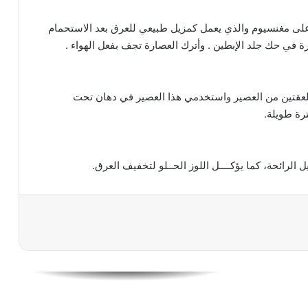
يار على مغنسيوم والذي يعمل كمزيل طبيعي للعرق بعد الاستحمام
للوجه والشعر والجسم وصفات تجميليّة من
ة في حك جلد الإبطين . وأترك العصارة تجف بفعل الهواء .
الزيوت الأساسيّة
عقتين من العصير واستخدمي هذا العصير في دهان تحت
خلطة الشوفان والرايب لتبيض البشرة ومنع
رة طويلة.
جفافها خلال الصيف
الرائحة، كما يؤكــــل اللوز الحــلو لتخفيف العرق.
ما هى فوائد الكولاجين للبشرة
أخطاء يحب تجنبها عند وضع كريم الأساس
10 وصفات منزلية للتخلص من تجاعيد العين
والهالات السوداء