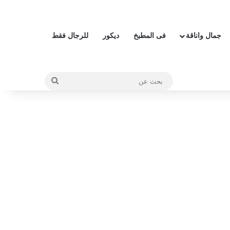
جمال واناقة
فى المطبخ
ديكور
للرجال فقط
بحث
عن