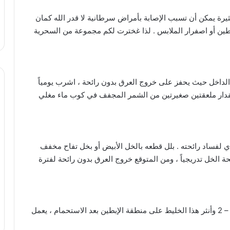
كثيرة يمكن أن تسبب الإصابة بأمراض سرطانية لا قدر الله كمان
طين أو اصفرار الملابس . لذا غخترت لكم مجموعة من السحرية
 كمزيل لرائحة العرق ( deodorants ) من الداخل حيث يحفز على خروج العرق بدون رائحة ، اشرب يومياً
مقدار ملعقتين صغيرتين من الشمر المجفف في كوب ماء مغلي
ؤدي لفساد رائحته . بلل قطعه بالخل الأبيض أو بخل تفاح مخفف
ة الخل تدريجياً ، ومن المتوقع خروج العرق بدون رائحة لفترة
جهّز خليطاً من صودا الخبيز ونشا الذرة أو الأرز بنسبة 1 – 2 وأنثر هذا الخليط على منطقة الإبطين بعد الاستحمام ، يعمل