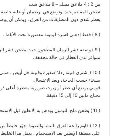
من 2 : 4 ملاعق مسك – 8 ملاعق شب
تطحن المقادير جيدا وتوضع في برطمان أو علبه خاصة و
بعطر شذي دون المضايقات من العرق ..ويمكن أن يوضع
( 8 ) فقط إدهني قشرة ليمونة معصورة تحت الأباط .
( 9 ) وصفة قشر الرمان المطحون حيث يطحن قشر الرم
متوافر لدى العطار فى حالة مجففة .
( 10 ) اشتري قنينة رذاذ صغيرة وقنينة خل أبيض ، 
بسخاء حسب الحاجة، وبعد الاغتسال.
قومي بوضع أي عطر أو زيوت ضرورية معطرة أعلى ذراعك 
تحتاج مابين 10 إلى 15 دقيقة.
( 11 ) يطحن ملح الليمون ويدهن به الابطين قبل الاستحمام وبعده فهو يقطع رائحة الابط مدة طويلة.
على منطقة الإبطين بعد الاستحمام ، يعمل هذا الخليط