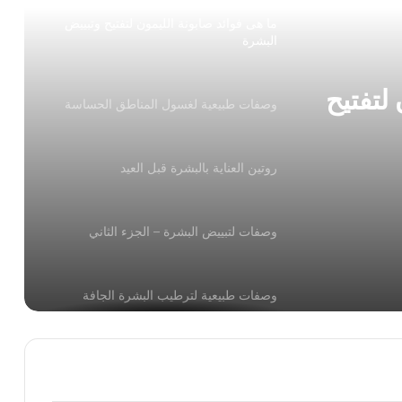
ما هى فوائد صابونة الليمون لتفتيح وتبييض
البشرة
لتفتيح
وصفات طبيعية لغسول المناطق الحساسة
روتين العناية بالبشرة قبل العيد
وصفات لتبييض البشرة – الجزء الثاني
وصفات طبيعية لترطيب البشرة الجافة
للوجه والشعر والجسم وصفات تجميليّة من
الزيوت الأساسيّة