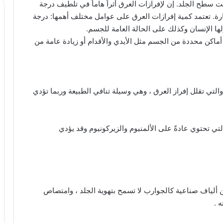
تحت سطح الجلد. إن لإفرازات العرق أثراً هاماً في تلطيف درجة
ة. تعتمد كمية إفرازات العرق على عوامل مختلف أهمها: درجة
لها الإنسان وكذلك على الحالة العامة للجسم.
 أماكن محددة من الجسم مثل الأيدي والأقدام أو زيادة عامة من
لى : استخدمام مثبطات العرق ( antiperspirant ) والتي تقلل إفراز العرق ، وهي وسيلة تنافي الطبيعة وربما تؤدي
 استخدام مزيلات رائحة العرق ( deodorants ) والتي تحتوي عادةً على الألمنيوم والزيركونيوم وقد يؤدي
 ألياف صناعية كالجوارب لا تسمح بتهوية الجلد ، وامتصاص
 .