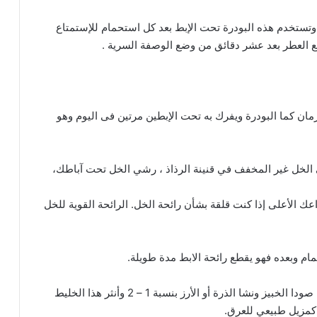
تستخدم هذه البودرة تحت الإبط بعد كل استحمام للإستمتاع
 العطر بعد عشر دقائق من وضع الوصفة السرية .
ان كما البودرة ويفرك به تحت الإبطين مرتين فى اليوم وهو
صبي الخل غير المخفف في قنينة الرذاذ ، رشي الخل تحت آباطك،
الأعلى إذا كنت قلقة بشأن رائحة الخل. الرائحة القوية للخل
( 12 ) قاوم رائحة العرق بالنشا والصودا :جهّز خليطاً من صودا الخبيز ونشا الذرة أو الأرز بنسبة 1 – 2 وأنثر هذا الخليط
 كمزيل طبيعي للعرق.
وصفات طبيعية لترطيب البشرة الجافة