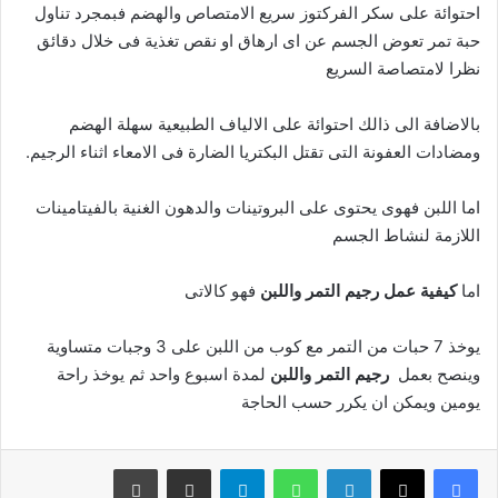
احتوائة على سكر الفركتوز سريع الامتصاص والهضم فبمجرد تناول
حبة تمر تعوض الجسم عن اى ارهاق او نقص تغذية فى خلال دقائق
نظرا لامتصاصة السريع
بالاضافة الى ذالك احتوائة على الالياف الطبيعية سهلة الهضم
ومضادات العفونة التى تقتل البكتريا الضارة فى الامعاء اثناء الرجيم.
اما اللبن فهوى يحتوى على البروتينات والدهون الغنية بالفيتامينات
اللازمة لنشاط الجسم
اما
كيفية عمل رجيم التمر واللبن
فهو كالاتى
يوخذ 7 حبات من التمر مع كوب من اللبن على 3 وجبات متساوية
وينصح بعمل
رجيم التمر واللبن
لمدة اسبوع واحد ثم يوخذ راحة
يومين ويمكن ان يكرر حسب الحاجة
فيسبوك
‫X
لينكدإن
واتساب
تيلقرام
مشاركة عبر البريد
طباعة