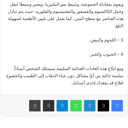
ويقوم بمعادلة الحموضة، وتثبيط نمو البكتيريا، ويعتبر وسيطا لنقل
وحمل الكالسيوم والفسفور والمغنيسيوم والفلوريد، حيث يتم تبادل
هذه العناصر مع سطح السن، كما يعمل على تليين الأطعمة لسهولة
البلع.
3 – اللحوم والبيض.
4 – الحبوب والخبز.
ومع اتبّاع هذه العادات الغذائية السليمة سيمتلك الشخص أسناناً
سليمة خالية من أيّ مشاكل دون عناء الذهاب إلى الطبيب والخضوع
لعلاج قد يفقدك إحدى أسنانك.
فيسبوك
‫X
لينكدإن
واتساب
تيلقرام
مشاركة عبر البريد
طباعة