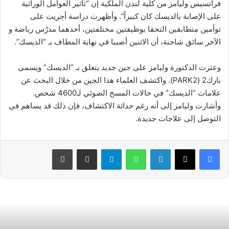
فرانسيس وليامز من كلية لندن الملكية إن “تأثير العوامل الوراثية
على الإصابة بالديسك كان كبيراً”. وأظهرت دراسة أجريت على
توأمين متطابقين التحقا بوظيفتين مختلفتين، أحدهما مدرّس رياضة و
الآخر سائق شاحنة، أن الاثنين أصيبا في نهاية المطاف بـ “الديسك”.
وعثرت الدكتورة وليامز على جين جديد يتعلق بـ “الديسك” ويسمى
بارك2 (PARK2). واكتشف العلماء هذا الجين من خلال البحث عن
علامات “الديسك” في حالات المسح الضوئي لـ4600 شخص.
وأشارت وليامز إلى أنه رغم حداثة الاكتشاف، فإن ذلك قد يساهم في
التوصل إلى علاجات جديدة.
فيسبوك
‫X
لينكدإن
واتساب
تيلقرام
مشاركة عبر البريد
طباعة