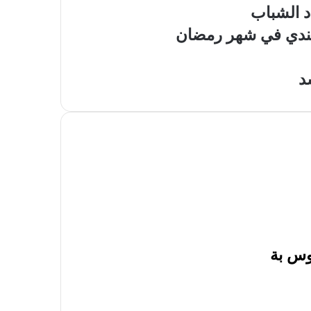
د الشباب
لهندي في شهر رمضان
د
وس بة