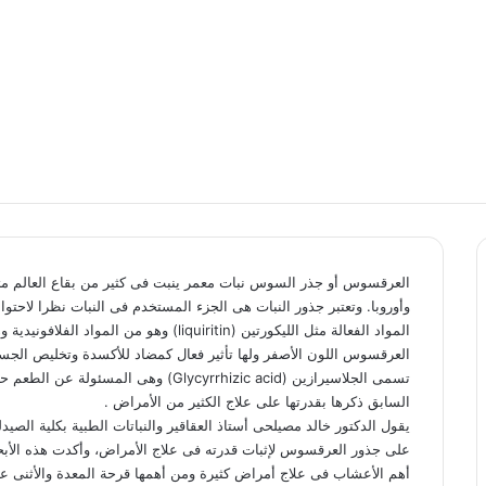
العرقسوس أو جذر السوس نبات معمر ينبت فى كثير من بقاع العالم م
وأوروبا. وتعتبر جذور النبات هى الجزء المستخدم فى النبات نظرا لاحتوا
المواد الفعالة مثل الليكورتين (liquiritin) وهو من الموا
العرقسوس اللون الأصفر ولها تأثير فعال كمضاد للأكسدة وتخليص الج
تسمى الجلاسيرازين (Glycyrrhizic acid) و
السابق ذكرها بقدرتها على علاج الكثير من الأمراض .
يقول الدكتور خالد مصيلحى أستاذ العقاقير والنباتات الطبية بكلية الصي
على جذور العرقسوس لإثبات قدرته فى علاج الأمراض، وأكدت هذه الأب
أهم الأعشاب فى علاج أمراض كثيرة ومن أهمها قرحة المعدة والأثنى ع