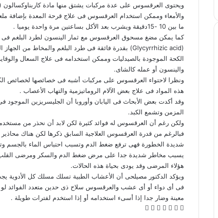
والأمعاء وممكن استخدام العرقسوس فى علاج قرحة المعدة بإضافة ملع
ما بين 10 -15دقيقة ويشرب بعد الأكل بساعتين مرة واحدة يوميا .
كما يمكن مضغ مسحوق العرقسوس مع ثمار الينسون لطرد البلغم فى حا
(Glycyrrhizic acid) بقدرة فائقة فى طرد البلغم والمخا
الكحة الموجودة بالصيدليات وممكن استخدامه فى علاج السعال والوقا
والينسون أو عمله كالشاى.
هذه المواد فى علاج بعض الآلام الروماتيزمية والتهاب الأعصاب .
وقد أكدت بعض الأبحاث فى اليابان وأوروبا أن الجليسريزين الموجود ف
المزمن وتشمع الكبد.
ولكن رغم أن العرقسوس له فوائد كثيرة لكن لابد أن نحذر من مست
شديدة الخطورة فهى ترفع ضغط الدم وتسبب احتباس الماء بالجسم وتخ
يسبب مخاطر شديدة جدا على مرض ضغط الدم والسكر ومرضى القلب والش
هؤلاء المرضى وقد يودى بحياة هذه الحالات.
ويؤكد الدكتور مصيلحى أن الأعشاب الطبية تسلك مسلك كل الأدوية ي
فى أى دواء أو أى عشب والعرقسوس سلاح ذى حدين متعدد الفوائد لو
معينة وضار جدا إذا أسىء استخدامه أو إذا استخدم لفترات طويلة .
ف
ل
و
ت
م
ط