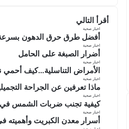
ي
X
ي
ا
ي
ش
ب
س
ن
ت
ل
ا
ا
ب
ك
س
ق
ر
ع
أقرأ التالي
و
د
ا
ر
ك
ة
ك
إ
ب
ا
ة
اخبار صحية
ن
م
ع
أفضل طرق حرق الدهون بسرعة 
ب
ر
اخبار صحية
ا
أضرار الصبغة على الحامل
ل
ب
اخبار صحية
ر
الأمراض التناسلية…كيف أحمي 
ي
د
اخبار صحية
ماذا تعرفين عن الجراحة التجميلي
اخبار صحية
كيفية تجنب ضربات الشمس في
اخبار صحية
أسرار معدن الكبريت وأهميته في
اخبار صحية