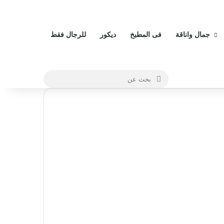
جمال واناقة
فى المطبخ
ديكور
للرجال فقط
بحث
عن