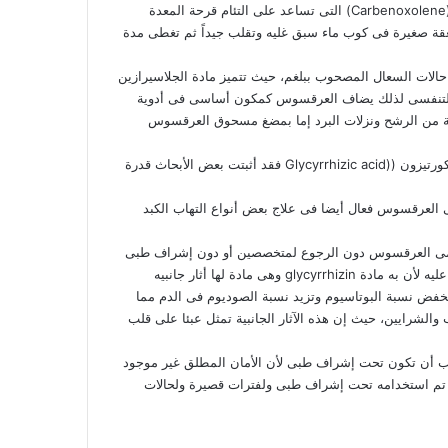
ويحتوى العرقسوس على عدة مركبات يشتق منها مادة كاربناوكسالون (Carbenoxolene) التى تساعد على التئام قرحة المعدة
قة صغيرة فى كوب ماء سبق غليه وتقلب جيداً ثم تغطى مدة
لات السعال المصحوب ببلغم، حيث تتميز مادة الجلاسيرازين
ط من الجهاز التنفسى لذلك يضاف العرقسوس كمكون أساسى فى أدوية
ية من الرشح ونزلات البرد إما بمضغ مسحوق العرقسوس
ونظرا لاحتواء العرقسوس على مركبات أشبه فى خصائصها لخصائص الكورتيزون ((Glycyrrhizic acid فقد أثبتت بعض الأبحاث قدرة
ى العرقسوس فعال أيضا فى علاج بعض أنواع التهاب الكبد
خدمى العرقسوس دون الرجوع لمتخصصين أو دون إشراف طبى
فبالرغم من قدرة العرقسوس العلاجية السابق ذكرها لكن هناك محاذير عليه لأن به مادة glycyrrhizin وهى مادة لها أثار جانبيه
فض نسبة البوتاسيوم وتزيد نسبة الصوديوم فى الدم مما
رايين، حيث إن هذه الآثار الجانبية تمثل عبئا على قلب
جب أن تكون تحت إشراف طبى لأن الأمان المطلق غير موجود
 تم استخدامه تحت إشراف طبى ولفترات قصيرة ولحالات