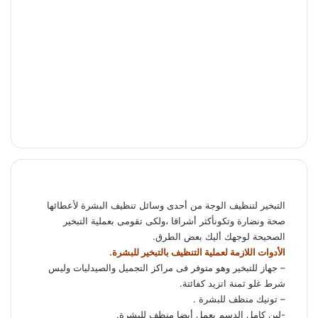
التبخير لتنظيف الوجة من أحدى وسائل تنظيف البشرة لأعطائها
صحة ونضارة وتكونأكثر أشراقا ،ولكى تقومى بعملية التبخير
الصحيحة لوجهك أليك بعض الطرق.
الأدوات اللازمة لعملية التنظيف بالتبخير للبشرة.
– جهاز للتبخير وهو متوفر فى مراكز التجميل والصيدليات وليس
شرط غلو ثمنة اتزيد كفائتة.
– تونيك منظف للبشرة .
-لبن كامل الدسم يعمل أيضا منظف للبشرة.