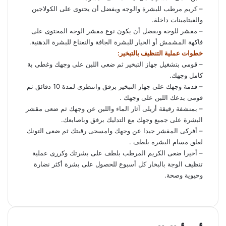
– كريم مرطب للبشرة والوجه ويفضل أن يحتوى على الكولاجين
والفيتامينات داخلة.
– مقشر للوجه ويفضل أن يكون نوع مقشر الوجة المحتوى على
فاكهة المشمش أو الخيار للبشرة الجافة والنعناع للبشرة الدهنية.
خطوات عملية التنظيف بالتبخير:
– قومى بتشغيل جهاز التبخير ثم ضعى اللبن على وجهك وغطى بة
كامل وجهك.
– قدمة وجهك على جهاز التبخير برفق وانتظرى لمدة 10 دقائق ثم
قومى بدعك اللبن على وجهك .
– بمنشفة رقيقة أزيلى آثار الماء واللبن عن وجهك ثم ضعى مقشر
البشرة على جميع وجهك مع التدليك برفق وباصابعك.
– أفركى المقشر جيدا عن وجهك وامسحى رقبتك ثم ضعى التونك
لغلق مسام البشرة بلطف .
– أخيرا ضعى الكريم المرطب بلطف على بشرتك وكررى عملية
تنظيف الوجة بالبخار كل أسبوع للحصول على بشرة أكثر نضارة
وحيوية وصحة.
ف
ل
و
ت
م
ط
ي
X
ي
ا
ي
ب
ش
س
ن
ت
ل
ا
ا
ب
ك
ق
س
ر
ع