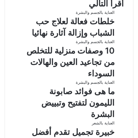
أقرأ التالي
و
د
ا
ر
ك
ة
ك
إ
ا
ب
ة
العناية بالجسم والبشرة
ن
م
ع
خلطات فعالة لعلاج حب
ب
ر
الشباب وإزالة آثارة نهائيا
ا
ل
العناية بالجسم والبشرة
ب
10 وصفات منزلية للتخلص
ر
ي
من تجاعيد العين والهالات
د
السوداء
العناية بالجسم والبشرة
ما هى فوائد صابونة
الليمون لتفتيح وتبييض
البشرة
العناية بالشعر
خبيرة تجميل تقدم أفضل