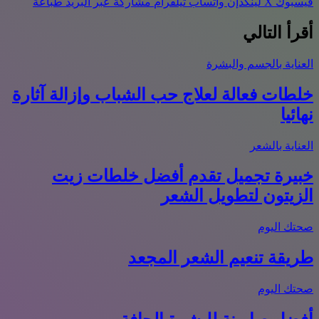
فيسبوك
‫X
لينكدإن
واتساب
تيلقرام
مشاركة عبر البريد
طباعة
أقرأ التالي
العناية بالجسم والبشرة
خلطات فعالة لعلاج حب الشباب وإزالة آثارة
نهائيا
العناية بالشعر
خبيرة تجميل تقدم أفضل خلطات زيت
الزيتون لتطويل الشعر
صحتك اليوم
طريقة تنعيم الشعر المجعد
صحتك اليوم