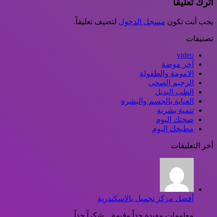
اترك تعليقاً
يجب أنت تكون
مسجل الدخول
لتضيف تعليقاً.
تصنيفات
video
آخر موضة
الامومة والطفولة
الرجيم الصحى
الطب البديل
العناية بالجسم والبشرة
تنمية بشرية
صحتك اليوم
مطبخك اليوم
أخر التعليقات
أفضل مركز تجميل بالإسكندرية
معلومات مفيدة جداً وقيمة .. شكراً جداً...