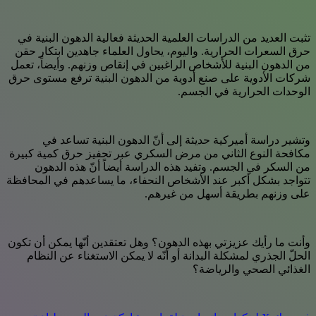
تثبت العديد من الدراسات العلمية الحديثة فعالية الدهون البنية في
حرق السعرات الحرارية. واليوم، يحاول العلماء جاهدين ابتكار حقن
من الدهون البنية للأشخاص الراغبين في إنقاص وزنهم. وأيضاً، تعمل
شركات الأدوية على صنع أدوية من الدهون البنية ترفع مستوى حرق
الوحدات الحرارية في الجسم.
وتشير دراسة أميركية حديثة إلى أنّ الدهون البنية تساعد في
مكافحة النوع الثاني من مرض السكري عبر تحفيز حرق كمية كبيرة
من السكر في الجسم. وتفيد هذه الدراسة أيضاً أنّ هذه الدهون
تتواجد بشكل أكبر عند الأشخاص النحفاء، ما يساعدهم في المحافظة
على وزنهم بطريقة أسهل من غيرهم.
وأنت ما رأيك عزيزتي بهذه الدهون؟ وهل تعتقدين أنّها يمكن أن تكون
الحلّ الجذري لمشكلة البدانة أو أنّه لا يمكن الاستغناء عن النظام
الغذائي الصحي والرياضة؟