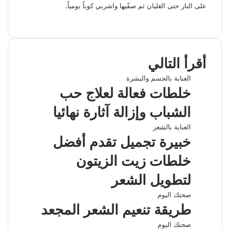
على النار حتى الغليان ثم صفّيها واشربي كوباً يومياً.
ف
ل
و
ت
م
ط
ي
X
ي
ا
ي
ب
ش
س
ن
ت
ل
ا
ا
ب
ك
ق
س
ر
ع
أقرأ التالي
و
د
ا
ر
ك
ة
ك
إ
ا
ب
ة
العناية بالجسم والبشرة
ن
م
ع
خلطات فعالة لعلاج حب
ب
ر
الشباب وإزالة آثارة نهائيا
ا
ل
العناية بالشعر
ب
خبيرة تجميل تقدم أفضل
ر
ي
خلطات زيت الزيتون
د
لتطويل الشعر
صحتك اليوم
طريقة تنعيم الشعر المجعد
صحتك اليوم